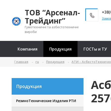
ТОВ “Арсенал-
+38(
Трейдинг”
Замов
Гумотехничні та азбестотехничні
вироби
Компания
Продукция
ГОСТы и ТУ
Главная
ru
Продукция
АТИ – АсбестоТехниче
Асб
Продукция
257
РезиноТехнические Изделия РТИ