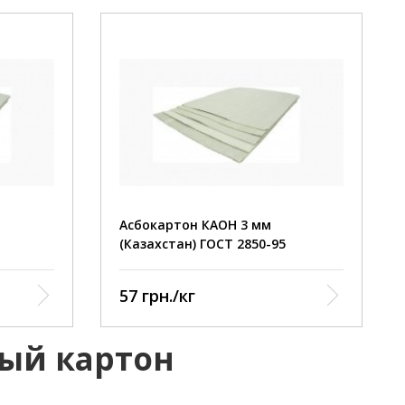
Теплостойкость +400˚C
 +800 С
Потери при прокаливании +800 С
13%
 12,2 кг/
Прочность при растяжении 12,2 кг/
см2
Плотность 1,28
Асбокартон КАОН 3 мм
(Казахстан) ГОСТ 2850-95
57 грн./кг
вый картон