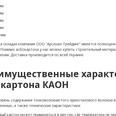
мм
мм
мм
мм
 мм
на складах компании ООО “Арсенал-Трейдинг” имеется полноценн
 Помимо асбокартона у нас можно купить строительный матери
енам. Доставка производится по всей Украине.
имущественные характ
окартона КАОН
овень содержания тонковолокнистого хризотилового волокна в
ионные, а также технические характеристики:
ый картон может применяться в местах, где температура не пр