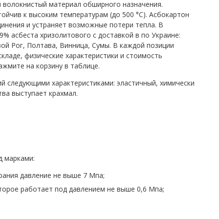
ый волокнистый материал обширного назначения.
тойчив к высоким температурам (до 500 °С). Асбокартон
инения и устраняет возможные потери тепла. В
% асбеста хризолитового с доставкой в по Украине:
ивой Рог, Полтава, Винница, Сумы. В каждой позиции
складе, физические характеристики и стоимость
ажмите на корзину в таблице.
й следующими характеристиками: эластичный, химически
тва выступает крахмал.
д марками:
рания давление не выше 7 Мпа;
торое работает под давлением не выше 0,6 Мпа;