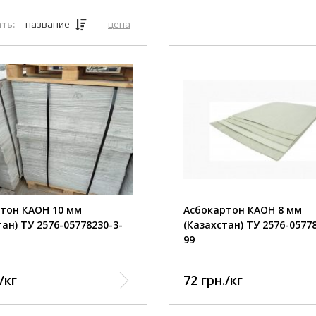
ть:
название
цена
Теплостойкость
+400˚C
Потери при прокаливании
13%
Прочность при растяжен
см2
Плотность
1,28
тон КАОН 10 мм
Асбокартон КАОН 8 мм
тан) ТУ 2576-05778230-3-
(Казахстан) ТУ 2576-0577
99
/кг
72 грн./кг