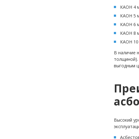
КАОН 4 
КАОН 5 
КАОН 6 
КАОН 8 
КАОН 10
В наличие 
толщиной).
выгодным ц
Пре
асб
Высокий ур
эксплуатац
Асбестов