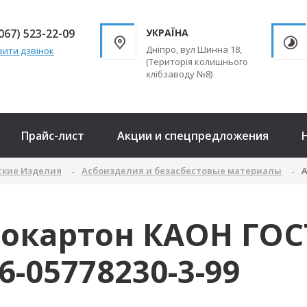
067) 523-22-09
УКРАЇНА
Дніпро, вул Шинна 18,
ити дзвінок
(Територія колишнього
хлібзаводу №8)
Прайс-лист
Акции и спецпредложения
ские Изделия
Асбоизделия и безасбестовые материалы
А
окартон КАОН ГОСТ
6-05778230-3-99