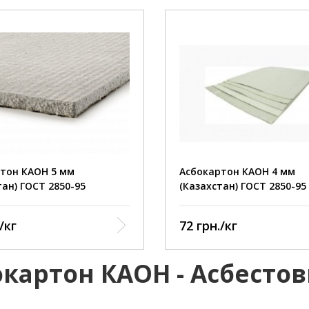
стойкость +400˚C
Теплостойкость +400˚C
и при прокаливании +800 С
Потери при прокаливании
13%
ость при растяжении 12,2 кг/
Прочность при растяжении
см2
ость 1,28
Плотность 1,28
тон КАОН 5 мм
Асбокартон КАОН 4 мм
тан) ГОСТ 2850-95
(Казахстан) ГОСТ 2850-95
/кг
72 грн./кг
окартон КАОН - Асбесто