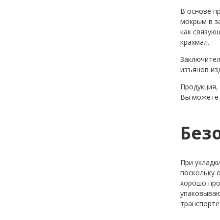
В основе п
мокрым в з
как связую
крахмал.
Заключител
изъянов из
Продукция,
Вы можете 
Без
При укладк
поскольку 
хорошо про
упаковываю
транспорте