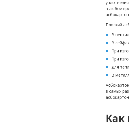
уплотнения
в любое вр
асбокартон
Плоский ас
В вентил
В сейфах
При изго
При изг
Для теп
В металл
Асбокартон
в самых ра
асбокартон
Как