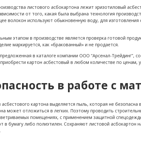
роизводства листового асбокартона лежит хризотиловый асбес
ависимости от того, какая была выбрана технология производс
щее волокон используют обыкновенную воду, для изготовления 
ьным этапом в производстве является проверка готовой продук
делие маркируется, как «бракованный» и не продается.
 предложенная в каталоге компании ООО “Арсенал-Трейдинг”, с
приобрести картон асбестовый в любом количестве по ценам, 
опасность в работе с м
и асбестового картона выделяется пыль, которая не безопасна 
она может отложиться в легких. Поэтому проводить строитель
ветриваемых помещениях, с применением защитной спецодежды
т в бумагу либо полиэтилен. Сохраняют листовой асбокартон н
.