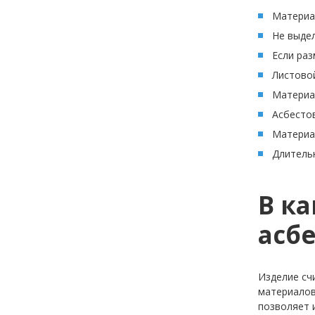
Материа
Не выдел
Если раз
Листово
Материа
Асбестов
Материал
Длительн
В к
асб
Изделие сч
материалов
позволяет 