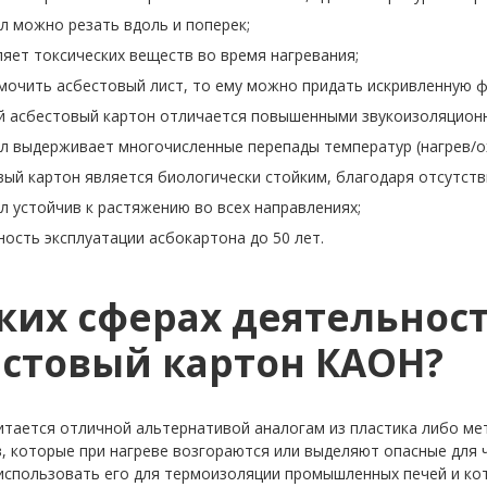
л можно резать вдоль и поперек;
яет токсических веществ во время нагревания;
мочить асбестовый лист, то ему можно придать искривленную ф
й асбестовый картон отличается повышенными звукоизоляцион
л выдерживает многочисленные перепады температур (нагрев/о
ый картон является биологически стойким, благодаря отсутств
 устойчив к растяжению во всех направлениях;
ость эксплуатации асбокартона до 50 лет.
аких сферах деятельнос
естовый картон КАОН?
итается отличной альтернативой аналогам из пластика либо мет
, которые при нагреве возгораются или выделяют опасные для 
использовать его для термоизоляции промышленных печей и ко