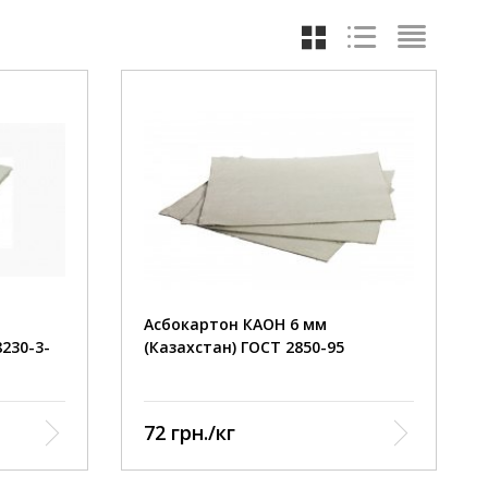
 +800 С
ии
12,2 кг/
Асбокартон КАОН 6 мм
8230-3-
(Казахстан) ГОСТ 2850-95
72 грн./кг