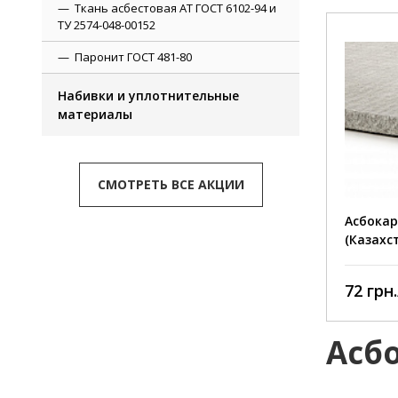
Ткань асбестовая АТ ГОСТ 6102-94 и
ТУ 2574-048-00152
Паронит ГОСТ 481-80
Набивки и уплотнительные
Тепло
материалы
Потер
13%
Прочн
см2
СМОТРЕТЬ ВСЕ АКЦИИ
Плотн
Асбокар
(Казахс
72 грн.
Асб