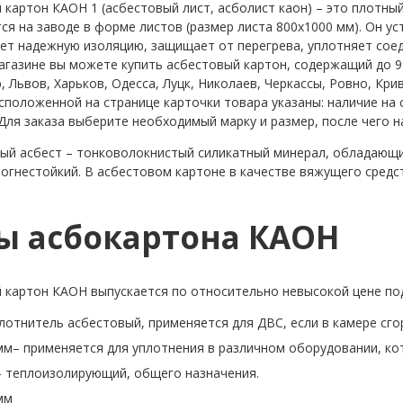
 картон КАОН 1 (асбестовый лист, асболист каон) – это плотн
ся на заводе в форме листов (размер листа 800x1000 мм). Он ус
ет надежную изоляцию, защищает от перегрева, уплотняет соед
агазине вы можете купить асбестовый картон, содержащий до 99
, Львов, Харьков, Одесса, Луцк, Николаев, Черкассы, Ровно, Кр
сположенной на странице карточки товара указаны: наличие на 
 Для заказа выберите необходимый марку и размер, после чего н
ый асбест – тонковолокнистый силикатный минерал, обладающи
 огнестойкий. В асбестовом картоне в качестве вяжущего средс
ы асбокартона КАОН
 картон КАОН выпускается по относительно невысокой цене по
лотнитель асбестовый, применяется для ДВС, если в камере сго
м– применяется для уплотнения в различном оборудовании, ко
– теплоизолирующий, общего назначения.
мм