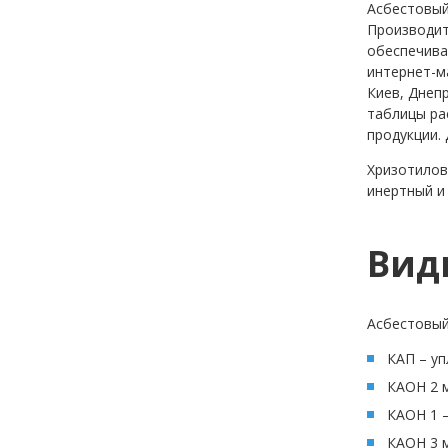
Асбестовый
Производит
обеспечива
интернет-м
Киев, Днепр
таблицы ра
продукции.
Хризотилов
инертный и
Вид
Асбестовый
КАП – уп
КАОН 2 м
КАОН 1 
КАОН 3 