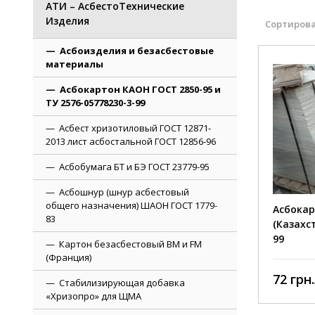
АТИ – АсбестоТехнические
Изделия
Сортирова
Асбоизделия и безасбестовые
материалы
Асбокартон КАОН ГОСТ 2850-95 и
ТУ 2576-05778230-3-99
Асбест хризотиловый ГОСТ 12871-
2013 лист асбостальной ГОСТ 12856-96
Асбобумага БТ и БЭ ГОСТ 23779-95
Асбошнур (шнур асбестовый
общего назначения) ШАОН ГОСТ 1779-
Асбокар
83
(Казахс
99
Картон безасбестовый ВМ и FM
(Франция)
72 грн.
Стабилизирующая добавка
«Хризопро» для ЩМА