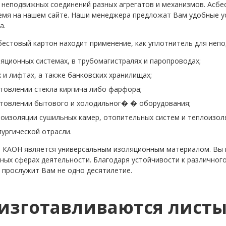
 неподвижных соединений разных агрегатов и механизмов. Асбе
емя на нашем сайте. Наши менеджера предложат Вам удобные у
а.
бестовый картон находит применение, как уплотнитель для неп
яционных системах, в трубомагистралях и паропроводах;
 и лифтах, а также банковских хранилищах;
товлении стекла кирпича либо фарфора;
отовлении бытового и холодильног�
� оборудования;
лоизоляции сушильных камер, отопительных систем и теплоизол
ургической отрасли.
 КАОН является универсальным изоляционным материалом. Вы м
зных сферах деятельности. Благодаря устойчивости к различног
 прослужит Вам не одно десятилетие.
 изготавливаются листы