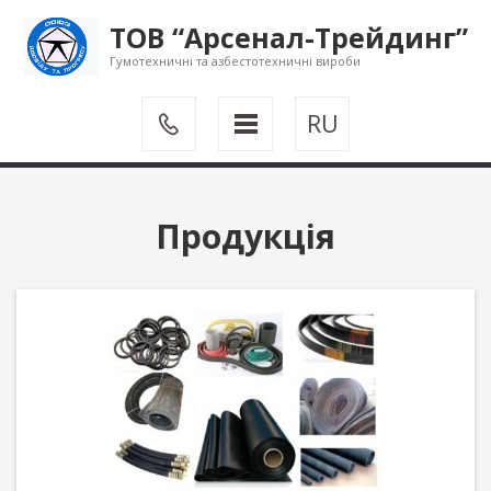
ТОВ “Арсенал-Трейдинг”
Гумотехничні та азбестотехничні вироби
RU
Продукція