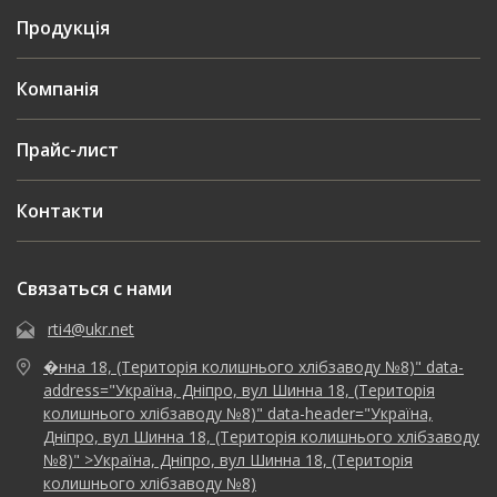
Продукція
Компанія
Прайс-лист
Контакти
Связаться с нами
rti4@ukr.net
�нна 18, (Територія колишнього хлібзаводу №8)" data-
address="Україна, Дніпро, вул Шинна 18, (Територія
колишнього хлібзаводу №8)" data-header="Україна,
Дніпро, вул Шинна 18, (Територія колишнього хлібзаводу
№8)" >Україна, Дніпро, вул Шинна 18, (Територія
колишнього хлібзаводу №8)