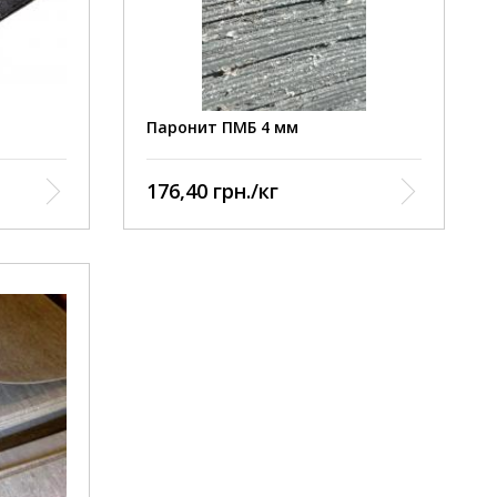
Тяжёлые и лёгкие нефтепродукты,
масляные фракции, расплав воска,
t, ˚C 300
Сжиженные и газообразные
углеводороды С1-С5, Р, МПа 2,0
Паронит ПМБ 4 мм
Рассолы, Р, МПа 10
Рассолы, t, ˚C -40 до +50
176,40 грн./кг
Коксовый газ, Р, МПа 6,4
Коксовый газ, t, ˚C 490
Газообразный кислород и азот, Р,
МПа 5,0
Сжимаемость при давлении 35
МПа 5-16
родукты,
Восстанавливаемость после
в воска,
снятия давления 35 МПа 40
родукты,
в воска,
ые