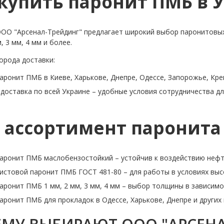
 купить паронит ПМБ в 
ОО "Арсенал-Трейдинг" предлагает широкий выбор паронитовых
м, 3 мм, 4 мм и более.
орода доставки:
аронит ПМБ в Киеве, Харькове, Днепре, Одессе, Запорожье, Крем
доставка по всей Украине – удобные условия сотрудничества дл
 ассортимент паронита
паронит ПМБ маслобензостойкий – устойчив к воздействию нефт
истовой паронит ПМБ ГОСТ 481-80 – для работы в условиях выс
аронит ПМБ 1 мм, 2 мм, 3 мм, 4 мм – выбор толщины в зависим
аронит ПМБ для прокладок в Одессе, Харькове, Днепре и других 