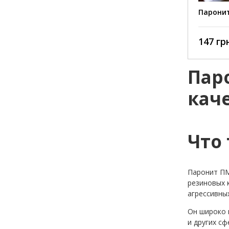
углево
Паронит
Рассол
Рассол
147 грн
Коксов
Коксов
Пар
Газоо
МПа 5
кач
Сжима
МПа 5
Восст
сняти
Что 
Паронит ПМ
резиновых 
агрессивных
Он широко 
и других сф