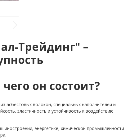
а 2,0
ал-Трейдинг" –
азот, Р,
упность
ии 35
сле
0
 чего он состоит?
з асбестовых волокон, специальных наполнителей и
йкость, эластичность и устойчивость к воздействию
ашиностроении, энергетике, химической промышленности
ра.