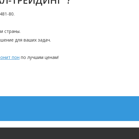
Л-ТРЕЙДИНГ"?
481-80.
и страны.
шение для ваших задач.
ронит пон
по лучшим ценам!