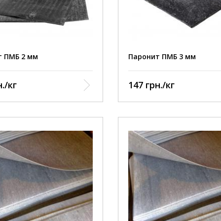
 ПМБ 2 мм
Паронит ПМБ 3 мм
./кг
147 грн./кг
ые и лёгкие нефтепродукты,
Тяжёлые и лёгкие нефтеп
ные фракции, расплав воска,
масляные фракции, распла
 3,0
Р, МПа 3,0
ые и лёгкие нефтепродукты,
Тяжёлые и лёгкие нефтеп
ные фракции, расплав воска,
масляные фракции, распла
00
t, ˚C 300
нные и газообразные
Сжиженные и газообразн