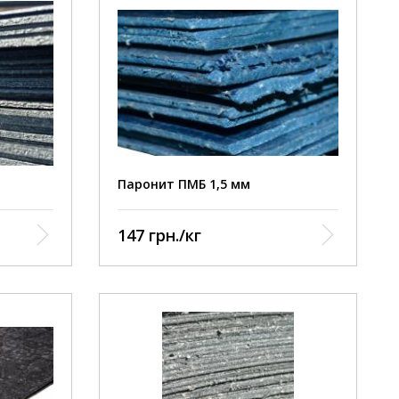
Паронит ПМБ 1,5 мм
147 грн./кг
Тяжёлые и лёгкие нефтепродукты,
масляные фракции, расплав воска,
Р, МПа 3,0