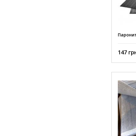
Паронит
147 грн
Тяжёл
масля
Р, МПа
Тяжёл
масля
t, ˚C 3
Сжиже