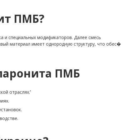
ит ПМБ?
ка и специальных модификаторов. Далее смесь
товый материал имеет однородную структуру, что обес�
паронита ПМБ
кой отраслях.ʼ
иях.
установок.
водстве.