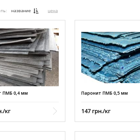
ть:
название
цена
 ПМБ 0,4 мм
Паронит ПМБ 0,5 мм
./кг
147 грн./кг