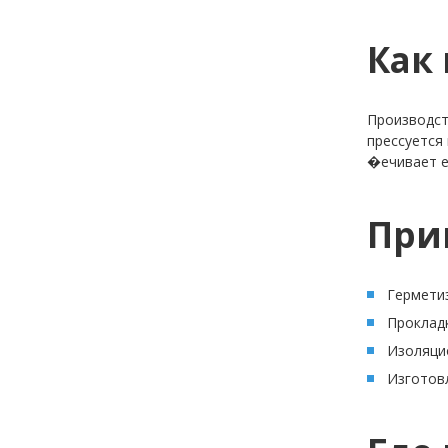
Как
Производст
прессуется
�ечивает е
При
Герметиз
Прокладк
Изоляци
Изготовл