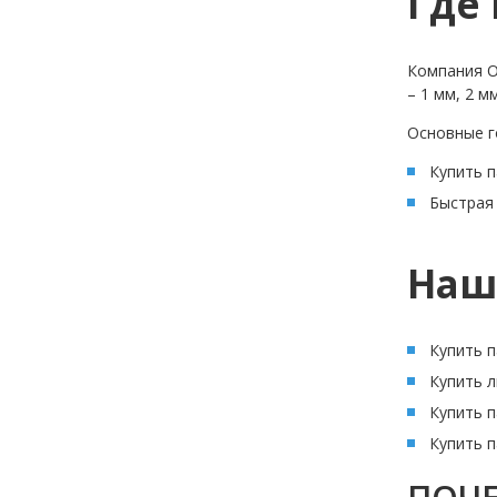
Где
Компания О
– 1 мм, 2 м
Основные г
Купить п
Быстрая 
Наш
Купить 
Купить л
Купить п
Купить п