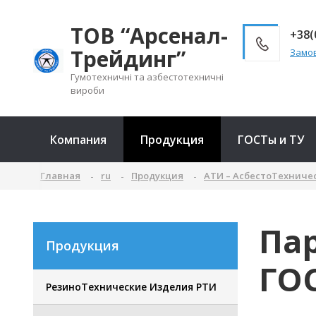
ТОВ “Арсенал-
+38(
Трейдинг”
Замов
Гумотехничні та азбестотехничні
вироби
Компания
Продукция
ГОСТы и ТУ
Главная
ru
Продукция
АТИ – АсбестоТехниче
Па
Продукция
ГОС
РезиноТехнические Изделия РТИ