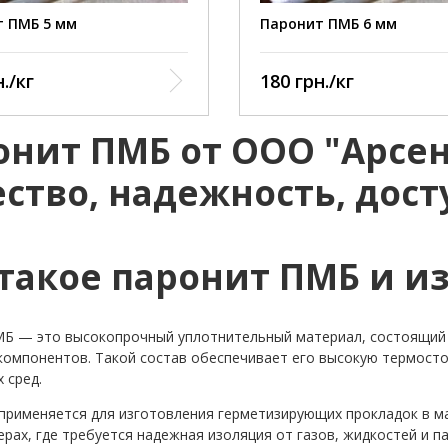
дороды С1-С5, Р, МПа 2,0
углеводороды С1-С5, Р, МП
 ПМБ 5 мм
Паронит ПМБ 6 мм
ы, Р, МПа 10
Рассолы, Р, МПа 10
ы, t, ˚C -40 до +50
Рассолы, t, ˚C -40 до +50
./кг
180 грн./кг
ый газ, Р, МПа 6,4
Коксовый газ, Р, МПа 6,4
ый газ, t, ˚C 490
Коксовый газ, t, ˚C 490
онит ПМБ от ООО "Арсен
бразный кислород и азот, Р,
Газообразный кислород и 
,0
МПа 5,0
ество, надежность, дост
емость при давлении 35
Сжимаемость при давлен
-16
МПа 5-16
анавливаемость после
Восстанавливаемость по
я давления 35 МПа 40
снятия давления 35 МПа 4
такое паронит ПМБ и из
Б — это высокопрочный уплотнительный материал, состоящий и
компонентов. Такой состав обеспечивает его высокую термосто
 сред.
применяется для изготовления герметизирующих прокладок в м
ерах, где требуется надежная изоляция от газов, жидкостей и па