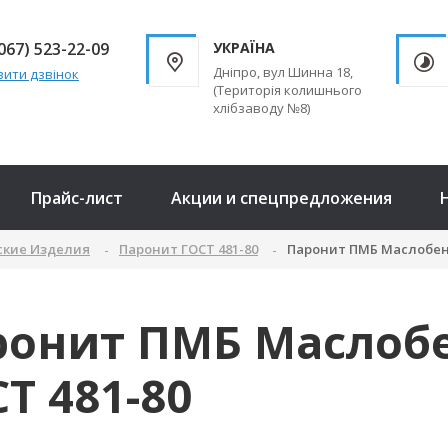
067) 523-22-09
УКРАЇНА
Дніпро, вул Шинна 18,
ити дзвінок
(Територія колишнього
хлібзаводу №8)
Прайс-лист
Акции и спецпредложения
ские Изделия
Паронит ГОСТ 481-80
Паронит ПМБ Маслобен
ронит ПМБ Маслоб
Т 481-80