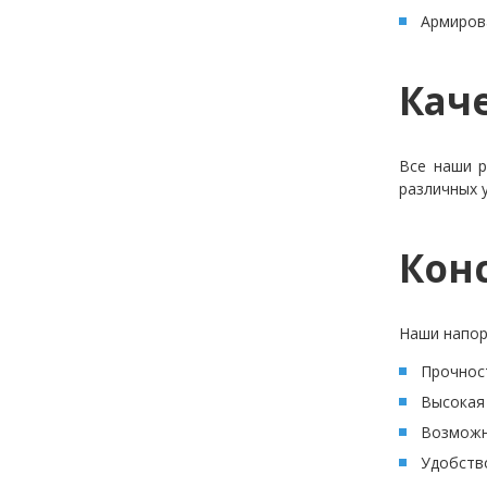
Армиров
Кач
Все наши р
различных 
Кон
Наши напор
Прочнос
Высокая 
Возможн
Удобство