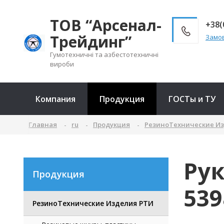
ТОВ “Арсенал-
+38(
Трейдинг”
Замов
Гумотехничні та азбестотехничні
вироби
Компания
Продукция
ГОСТы и ТУ
Главная
ru
Продукция
РезиноТехнические И
Ру
Продукция
539
РезиноТехнические Изделия РТИ