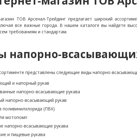
нтернет-магазин ТОВ Ар
агазин ТОВ Арсенал-Трейдинг предлагает широкий ассортим
ключая все важные города. В нашем каталоге вы найдете выс
сем требованиям и стандартам.
ы напорно-всасывающи
сортименте представлены следующие виды напорно-всасывающи
ющий и напорный рукав
ванные напорно-всасывающие рукава
ый напорно-всасывающий рукав
з поливинилхлорида (ПВХ)
для мотопомп
е напорно-всасывающие рукава
кие и пищевые рукава