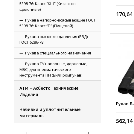
5398-76: Класс “КЩ” (Кислотно-
щелочные)
170,64 
Рукава напорно-всасывающие ГОСТ
5398-76: Класс “П” (Пищевой)
Рукава высокого давления (РВД)
ГОСТ 6286-78
Рукава специального назначения
Внутрен
Рукава ТУ напорные, дорновые,
диаметр
МБС, для пневматического
Рабочее
инструмента ПН (БилПромРукав)
давлени
Условие
АТИ – АсбестоТехнические
Цвет ру
Изделия
Длина р
Рукав Б-
Набивки и уплотнительные
Констру
материалы
562,14 
Диапазо
рабочих
темпера