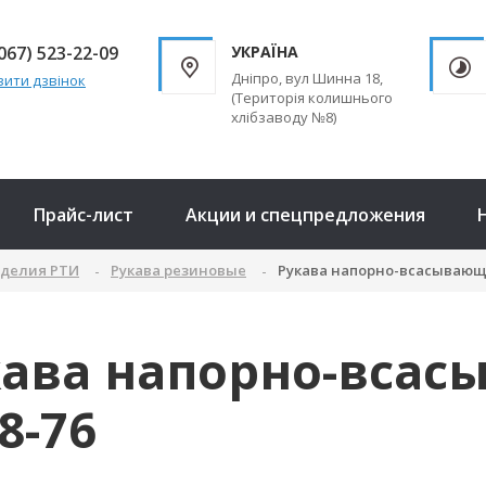
067) 523-22-09
УКРАЇНА
Дніпро, вул Шинна 18,
ити дзвінок
(Територія колишнього
хлібзаводу №8)
Прайс-лист
Акции и спецпредложения
зделия РТИ
Рукава резиновые
Рукава напорно-всасывающи
кава напорно-всас
8-76