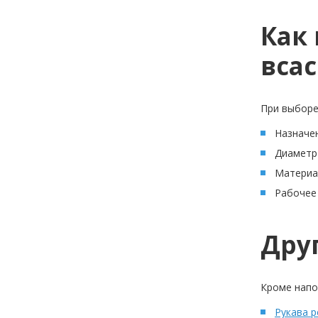
Как
вса
При выборе
Назначен
Диаметр 
Материал
Рабочее 
Дру
Кроме напо
Рукава 