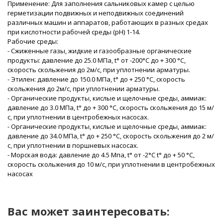
Применение: Для заполнения сальниковых камер с целью
герметизации подвижных и неподвижных соединений
различных машин и аппаратов, работающих в разных средах
при кислотности рабочей среды (pH) 1-14.
Рабочие среды:
- Сжиженные газы, жидкие и газообразные органические
продукты: давление до 25.0 МПа, t° от -200°С до + 300 °С,
скорость скольжения до 2м/с, при уплотнении арматуры.
- Этилен: давление до 150.0 МПа, t° до + 250 °С, скорость
скольжения до 2м/с, при уплотнении арматуры.
- Органические продукты, кислые и щелочные среды, аммиак:
давление до 3.0 МПа, t° до + 300 °С, скорость скольжения до 15 м/
с, при уплотнении в центробежных насосах.
- Органические продукты, кислые и щелочные среды, аммиак:
давление до 34.0 МПа, t° до + 250 °С, скорость скольжения до 2 м/
с, при уплотнении в поршневых насосах.
- Морская вода: давление до 4.5 Мпа, t° от -2°С t° до + 50 °С,
скорость скольжения до 10 м/с, при уплотнении в центробежных
насосах
Вас может заинтересовать: