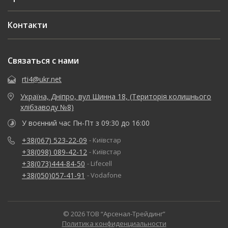
Контакти
Связаться с нами
rti4@ukr.net
Україна, Дніпро, вул Шинна 18, (Територія колишнього
хлібзаводу №8)
У воєнний час Пн-Пт з 09:30 до 16:00
+38(067) 523-22-09
- Київстар
+38(098) 089-42-12
- Київстар
+38(073)444-84-50
- Lifecell
+38(050)057-41-91
- Vodafone
© 2026 ТОВ “Арсенал-Трейдинг”
Политика конфиденциальности