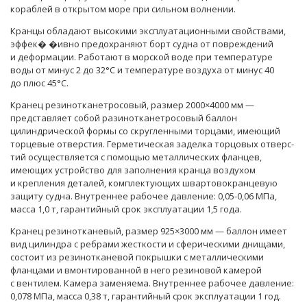
кораблей в открытом море при сильном волнении.
Кранцы обладают высокими эксплуатационными свойствами,
эффек�
�ивно предохраняют борт судна от повреждений
и деформации. Работают в морской воде при температуре
воды от минус 2 до 32°C и температуре воздуха от минус 40
до плюс 45°C.
Кранец резинотканетросовый, размер 2000×4000 мм —
представляет собой разинотканетросовый баллон
цилиндрической формы со скругленными тор­цами, имеющий
торцевые отверстия. Герметическая заделка торцовых отверс­
тий осуществляется с помощью металлических фланцев,
имеющих устройство для заполнения кранца воздухом
и крепления деталей, комплектующих швартовокранцевую
защиту судна. Внутреннее рабочее давление: 0,05-0,06 МПа,
масса 1,0 т, гарантийный срок эксплуатации 1,5 года.
Кранец резинотканевый, размер 925×3000 мм — баллон имеет
вид цилиндра с ребрами жесткости и сферическими днищами,
состоит из резинотканевой покрышки с металлическими
фланцами и вмонтированной в него резиновой камерой
с вентилем. Камера заменяема. Внутреннее рабочее давление:
0,078 МПа, масса 0,38 т, гарантийный срок эксплуатации 1 год.