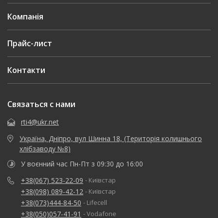
Компанія
Прайс-лист
Контакти
Связаться с нами
rti4@ukr.net
Україна, Дніпро, вул Шинна 18, (Територія колишнього
хлібзаводу №8)
У воєнний час Пн-Пт з 09:30 до 16:00
+38(067) 523-22-09
- Київстар
+38(098) 089-42-12
- Київстар
+38(073)444-84-50
- Lifecell
+38(050)057-41-91
- Vodafone