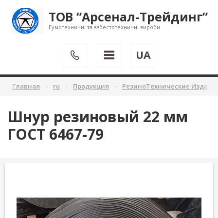
ТОВ “Арсенал-Трейдинг”
Гумотехничні та азбестотехничні вироби
UA
Главная
ru
Продукция
РезиноТехнические Издели
Шнур резиновый 22 мм
ГОСТ 6467-79