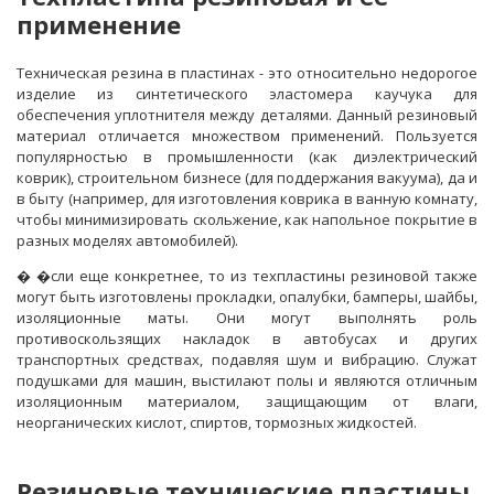
применение
Техническая резина в пластинах - это относительно недорогое
изделие из синтетического эластомера каучука для
обеспечения уплотнителя между деталями. Данный резиновый
материал отличается множеством применений. Пользуется
популярностью в промышленности (как диэлектрический
коврик), строительном бизнесе (для поддержания вакуума), да и
в быту (например, для изготовления коврика в ванную комнату,
чтобы минимизировать скольжение, как напольное покрытие в
разных моделях автомобилей).
�
�сли еще конкретнее, то из техпластины резиновой также
могут быть изготовлены прокладки, опалубки, бамперы, шайбы,
изоляционные маты. Они могут выполнять роль
противоскользящих накладок в автобусах и других
транспортных средствах, подавляя шум и вибрацию. Служат
подушками для машин, выстилают полы и являются отличным
изоляционным материалом, защищающим от влаги,
неорганических кислот, спиртов, тормозных жидкостей.
Резиновые технические пластины