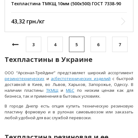
Техпластина ТМКЩ 10мм (500х500) ГОСТ 7338-90
43,32 грн./кг
3
4
5
6
7
Техпластины в Украине
ООО “Арсенал-Трейдинг” представляет широкий ассортимент
резинотехнических
и
асбестотехнических изделий
с быстрой
доставкой в Киев, во Львов, Харьков, Запорожье, Одессу. В
наличии пластины
ТКМЩ
и
МБС
по низким ценам как для
бизнеса, так и применения в бытовых условиях.
В городе Днепр есть опция купить техническую резиновую
пластину формовую и в рулонах самовывозом или заказать
любой удобной для вас службой перевозки.
Техпластина резиновая и ее