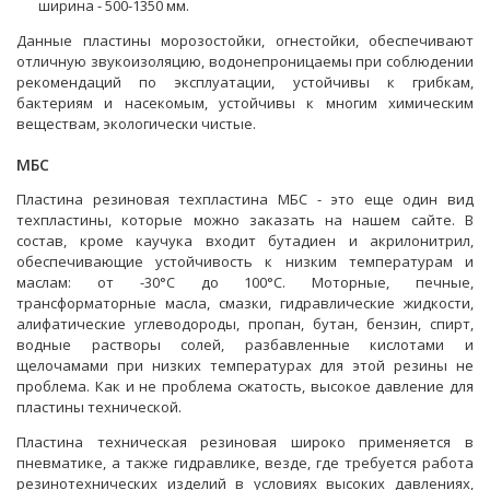
ширина - 500-1350 мм.
Данные пластины морозостойки, огнестойки, обеспечивают
отличную звукоизоляцию, водонепроницаемы при соблюдении
рекомендаций по эксплуатации, устойчивы к грибкам,
бактериям и насекомым, устойчивы к многим химическим
веществам, экологически чистые.
МБС
Пластина резиновая техпластина МБС - это еще один вид
техпластины, которые можно заказать на нашем сайте. В
состав, кроме каучука входит бутадиен и акрилонитрил,
обеспечивающие устойчивость к низким температурам и
маслам: от -30°C до 100°C. Моторные, печные,
трансформаторные масла, смазки, гидравлические жидкости,
алифатические углеводороды, пропан, бутан, бензин, спирт,
водные растворы солей, разбавленные кислотами и
щелочамами при низких температурах для этой резины не
проблема. Как и не проблема сжатость, высокое давление для
пластины технической.
Пластина техническая резиновая широко применяется в
пневматике, а также гидравлике, везде, где требуется работа
резинотехнических изделий в условиях высоких давлениях,