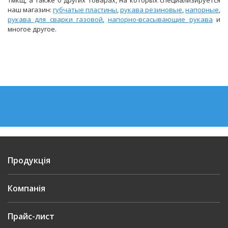
наш магазин:
губчатые пластины
,
рукава резиновые
,
напорные
,
рукава для сварки газовой
,
напорно-всасывающие рукава
и
многое другое.
Продукція
Компанія
Прайс-лист