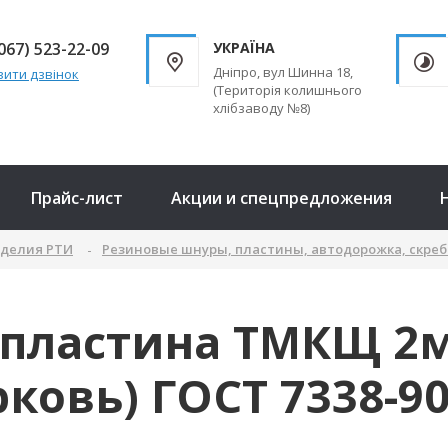
067) 523-22-09
УКРАЇНА
Дніпро, вул Шинна 18,
ити дзвінок
(Територія колишнього
хлібзаводу №8)
Прайс-лист
Акции и спецпредложения
зделия РТИ
Резиновые шнуры, пластины, автодорожка, скребк
хпластина ТМКЩ 2м
ковь) ГОСТ 7338-9