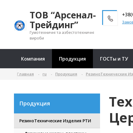
ТОВ “Арсенал-
+38(
Трейдинг”
Замов
Гумотехничні та азбестотехничні
вироби
Компания
Продукция
ГОСТы и ТУ
Главная
ru
Продукция
РезиноТехнические И
Те
Продукция
Цер
РезиноТехнические Изделия РТИ