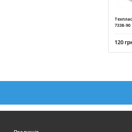
Техпластина ТМКЩ 1 мм (К) ГОСТ
Техпла
7338-90
7338-90
120 грн./кг
120 грн