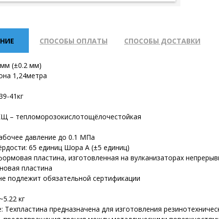
НИЕ
СПОСОБЫ ОПЛАТЫ
СПОСОБЫ ДОСТАВКИ
мм (±0.2 мм)
она 1,24метра
39-41кг
КЩ – тепломорозокислотощёлочестойкая
рабочее давление до 0.1 МПа
рдости: 65 единиц Шора А (±5 единиц)
еформовая пластина, изготовленная на вулканизаторах непрерыв
зиновая пластина
не подлежит обязательной сертификации
 ~5.22 кг
: Техпластина предназначена для изготовления резинотехничес