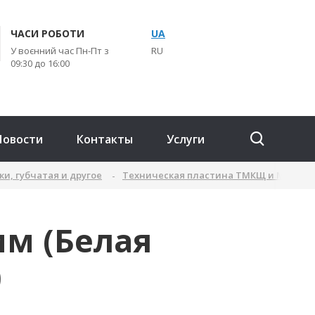
ЧАСИ РОБОТИ
UA
У воєнний час Пн-Пт з
RU
09:30 до 16:00
Новости
Контакты
Услуги
и, губчатая и другое
Техническая пластина ТМКЩ и МБС ГОСТ
м (Белая
0