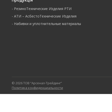
Продукція
-
РезиноТехнические Изделия РТИ
-
АТИ – АсбестоТехнические Изделия
-
Набивки и уплотнительные материалы
© 2026 ТОВ “Арсенал-Трейдинг”
Политика конфиденциальности