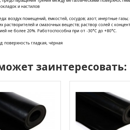
, предотвращения трения между металлическими поверхностями,
рокладок и настилов
да: воздух помещений, ёмкостей, сосудов; азот; инертные газы;
их растворителей и смазочных веществ; раствор солей с концен
ией не более 20%. Работоспособна при от -30°С до +80°С.
д: поверхность гладкая, чёрная
 может заинтересовать: