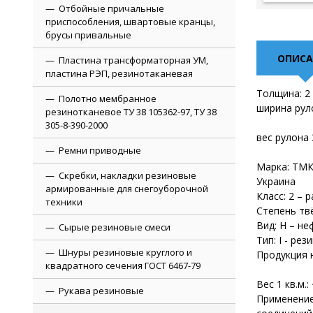
Отбойные причальные
приспособления, швартовые кранцы,
брусы привальные
ОПИСА
Пластина трансформаторная УМ,
пластина РЭП, резинотаканевая
Толщина: 2 
Полотно мембранное
ширина рул
резинотканевое ТУ 38 105362-97, ТУ 38
305-8-390-2000
вес рулона 
Ремни приводные
Марка: ТМ
Скребки, накладки резиновые
Украина
армированные для снегоуборочной
Класс: 2 – 
техники
Степень твё
Вид: Н – н
Сырые резиновые смеси
Тип: I - ре
Шнуры резиновые круглого и
Продукция 
квадратного сечения ГОСТ 6467-79
Вес 1 кв.м.:
Рукава резиновые
Применение