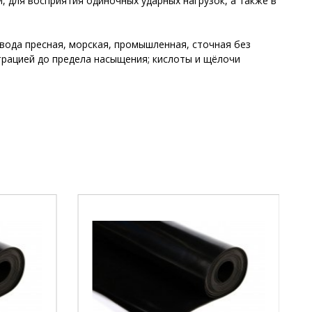
 для восприятия одиночных ударных нагрузок, а также в
 вода пресная, морская, промышленная, сточная без
трацией до предела насыщения; кислоты и щёлочи