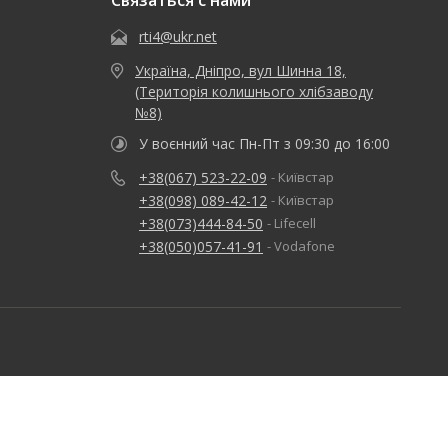
Связаться с нами
rti4@ukr.net
Україна, Дніпро, вул Шинна 18,
(Територія колишнього хлібзаводу
№8)
У воєнний час Пн-Пт з 09:30 до 16:00
+38(067) 523-22-09
- Київстар
+38(098) 089-42-12
- Київстар
+38(073)444-84-50
- Lifecell
+38(050)057-41-91
- Vodafone