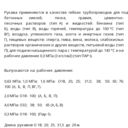
Рукава применяются в качестве гибких трубопроводов для по
бетонных смесей, песка, гравия, цементно-
песочных растворов (тип А) и жидкостей: бензина (тип
Б), воды (тип В), воды горячей, температура до 100 °С (тип
ВГ), воздуха, углекислого газа, азота и инертных газов (тип
Г), пищевых веществ: спирта, пива, вина, молока, слабокислых
растворов органических и других веществ, питьевой воды (тип
П), для подачи насыщенного пара с температурой до 143 °С и на
рабочее давление 0,3 МПа (3 кгс/см2) (тип ПАР I).
Выпускаются на рабочее давление:
0,63 МПа; 1,0 МПа; 1,6 МПа: O18, 20, 25; 31,5; 38; 50; 65; 76;
100 (А, Б, В, П, ВГ, Г).
2,0 МПа: O18 - 100; (А, Б, В, П).
4,0 МПа: O32; 38; 50; 65 (А, Б, В)
0,3 МПа: O18 - 100; (Пар-1).
Длина рукавов O 18; 20; 25; 31,5 до 20 м.