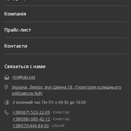
Компанія
Прайс-лист
Контакти
Связаться с нами
rti4@ukr.net
Україна, Дніпро, вул Шинна 18, (Територія колишнього
хлібзаводу №8)
У воєнний час Пн-Пт з 09:30 до 16:00
+38(067) 523-22-09
- Київстар
+38(098) 089-42-12
- Київстар
+38(073)444-84-50
- Lifecell