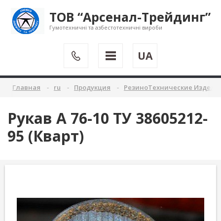
ТОВ “Арсенал-Трейдинг”
Гумотехничні та азбестотехничні вироби
UA
Главная
ru
Продукция
РезиноТехнические Издели
Рукав А 76-10 ТУ 38605212-
95 (Кварт)