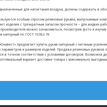
едназначенные для нагнетания воздуха, должны содержать в обо
ользуются особым спросом резиновые рукава, выпускаемые комп
ает изделия с трёхкратным запасом прочности – для жидких рабо
 производителя можно ознакомиться, посмотрев фото и изучив 
ав напорный по ГОСТ 10362-76
Юнивест» предлагает купить рукав напорный с нитяным усилени
х параметров и размеров изделий. Продажа резиновых рукавов о
ся в точном соответствии с условиями договоров. Возможна до
оптимальный вариант доставки товара с максимально выгодным