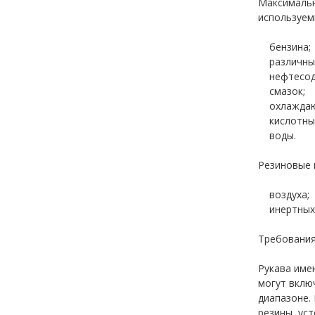
Максимальн
используем
бензина;
различных
нефтесоде
смазок;
охлаждающ
кислотных
воды.
Резиновые 
воздуха;
инертных 
Требования
Рукава име
могут вклю
диапазоне.
резины, ус