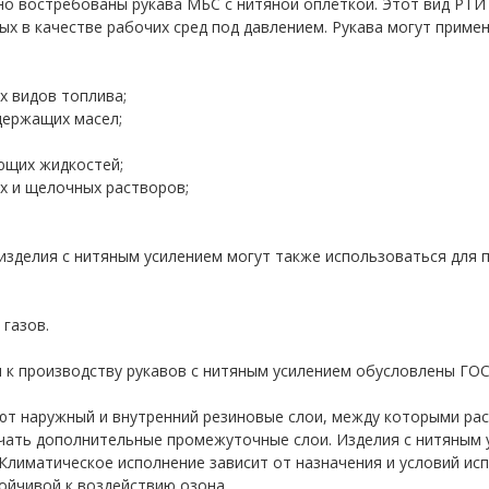
о востребованы рукава МБС с нитяной оплёткой. Этот вид РТИ 
ых в качестве рабочих сред под давлением. Рукава могут примен
 видов топлива;
ржащих масел;
их жидкостей;
 и щелочных растворов;
изделия с нитяным усилением могут также использоваться для п
газов.
 к производству рукавов с нитяным усилением обусловлены ГОС
ют наружный и внутренний резиновые слои, между которыми рас
чать дополнительные промежуточные слои. Изделия с нитяным
 Климатическое исполнение зависит от назначения и условий ис
тойчивой к воздействию озона.