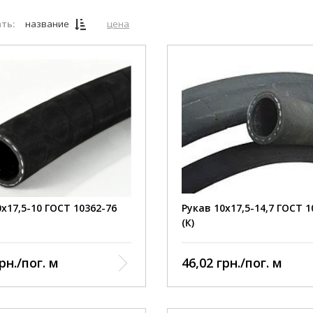
ть:
название
цена
0х17,5-10 ГОСТ 10362-76
Рукав 10х17,5-14,7 ГОСТ 1
(К)
рн./пог. м
46,02 грн./пог. м