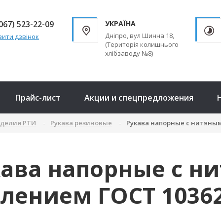
067) 523-22-09
УКРАЇНА
Дніпро, вул Шинна 18,
ити дзвінок
(Територія колишнього
хлібзаводу №8)
Прайс-лист
Акции и спецпредложения
зделия РТИ
Рукава резиновые
Рукава напорные с нитяным
кава напорные с н
лением ГОСТ 10362