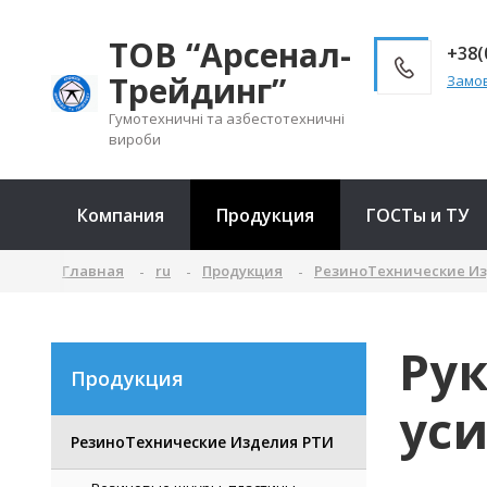
ТОВ “Арсенал-
+38(
Трейдинг”
Замов
Гумотехничні та азбестотехничні
вироби
Компания
Продукция
ГОСТы и ТУ
Главная
ru
Продукция
РезиноТехнические И
Ру
Продукция
уси
РезиноТехнические Изделия РТИ