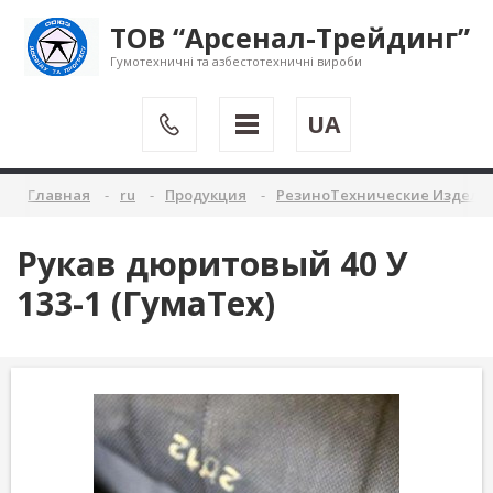
ТОВ “Арсенал-Трейдинг”
Гумотехничні та азбестотехничні вироби
UA
Главная
ru
Продукция
РезиноТехнические Издели
Рукав дюритовый 40 У
133-1 (ГумаТех)