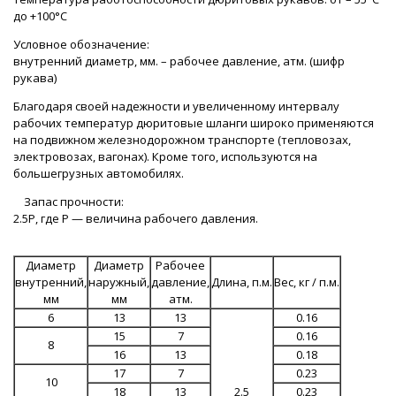
до +100°С
Условное обозначение:
внутренний диаметр, мм. – рабочее давление, атм. (шифр
рукава)
Благодаря своей надежности и увеличенному интервалу
рабочих температур дюритовые шланги широко применяются
на подвижном железнодорожном транспорте (тепловозах,
электровозах, вагонах). Кроме того, используются на
большегрузных автомобилях.
Запас прочности:
2.5Р, где Р — величина рабочего давления.
Диаметр
Диаметр
Рабочее
внутренний,
наружный,
давление,
Длина, п.м.
Вес, кг / п.м.
мм
мм
атм.
6
13
13
0.16
15
7
0.16
8
16
13
0.18
17
7
0.23
10
18
13
2.5
0.23