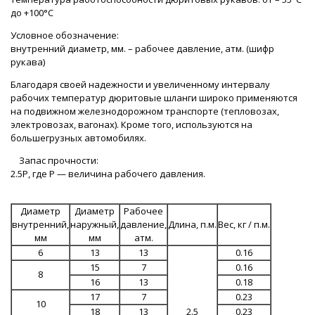
до +100°С
Условное обозначение:
внутренний диаметр, мм. – рабочее давление, атм. (шифр
рукава)
Благодаря своей надежности и увеличенному интервалу
рабочих температур дюритовые шланги широко применяются
на подвижном железнодорожном транспорте (тепловозах,
электровозах, вагонах). Кроме того, используются на
большегрузных автомобилях.
Запас прочности:
2.5Р, где Р — величина рабочего давления.
Диаметр
Диаметр
Рабочее
внутренний,
наружный,
давление,
Длина, п.м.
Вес, кг / п.м.
мм
мм
атм.
6
13
13
0.16
15
7
0.16
8
16
13
0.18
17
7
0.23
10
18
13
2.5
0.23