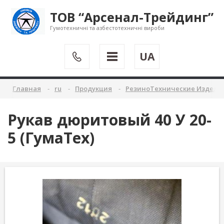
ТОВ “Арсенал-Трейдинг”
Гумотехничні та азбестотехничні вироби
UA
Главная
ru
Продукция
РезиноТехнические Издели
Рукав дюритовый 40 У 20-
5 (ГумаТех)