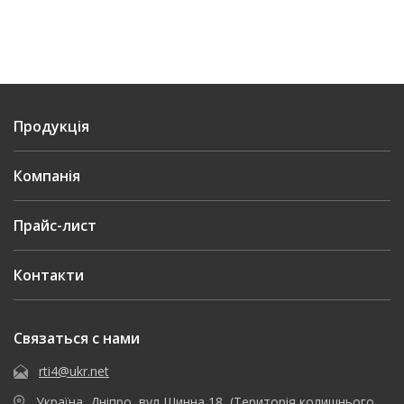
Продукція
Компанія
Прайс-лист
Контакти
Связаться с нами
rti4@ukr.net
Україна, Дніпро, вул Шинна 18, (Територія колишнього