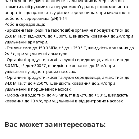
Застосування: Для заповнення сальникових камер з метою
герметизації рухомих та нерухомих з'єднань різних машин та
апаратів, що працюють у різних середовищах при кислотності
робочого середовища (pH) 1-14.
Робочі середовища:
- Зріджені гази, рідкі та газоподібні органічні продукти: тиск до
25.0 МПа, t° від -200°С до + 300°С, швидкість ковзання до 2м/с при
ущільненні арматури.
- Етилен: тиск до 150.0 МПа, t ° до + 250 ° С, швидкість ковзання до
2м / с, при ущільненні арматури.
- Органічні продукти, кислі та лужні середовища, аміак: тиск до
3.0 МПа, t° до + 300 °С, швидкість ковзання до 15 м/с при
ущільненні у відцентрових насосах.
- Органічні продукти, кислі та лужні середовища, аміак: тиск до
34.0 МПа, t° до + 250 °С, швидкість ковзання до 2 м/с при
ущільненні в поршневих насосах.
- Морська вода: тиск до 4.5 Мпа, t° від -2°С до + 50°С, швидкість
ковзання до 10 м/с, при ущільненні в відцентрових насосах
Вас может заинтересовать: