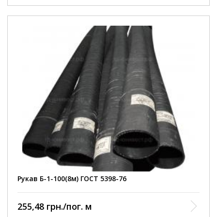
Внутрішній діаметр
100 мм
Робочий тиск
3 Атм
Умови покупки
від 1 шт
Колір рукава
чорний
Довжина рукава
8000 ммм
армований ниткою та
Конструкція
металевою спіраллю
Діапазон робочих
від -35 до +90 С
температур
Відповідність
ГОСТ 5398-76
нормативному документу
Виробництво
Курськ
Рукав Б-1-100(8м) ГОСТ 5398-76
255,48 грн./пог. м