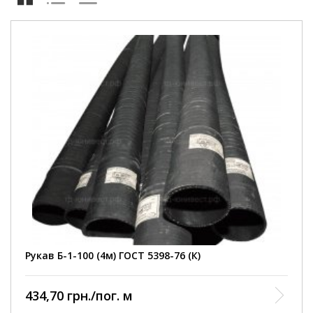
Внутрішній діаметр
100 мм
Робочий тиск
3 Атм
Умови покупки
від 1 шт
Колір рукава
чорний
Довжина рукава
4000 мм
армований ниткою та
Конструкція
металевою спіраллю
Діапазон робочих
від -35 до +90 С
температур
Відповідність
ГОСТ 5398-76
нормативному документу
Виробництво
Кварт
Рукав Б-1-100 (4м) ГОСТ 5398-76 (К)
434,70 грн./пог. м