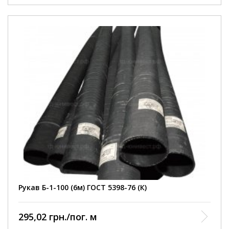
Внутрішній діаметр
100 мм
Робочий тиск
3 Атм
Умови покупки
від 1 шт
Колір рукава
чорний
Довжина рукава
6000 мм
армований ниткою та
Конструкція
металевою спіраллю
Діапазон робочих
від -35 до +90 С
температур
Відповідність
ГОСТ 5398-76
нормативному документу
Виробництво
Кварт
Рукав Б-1-100 (6м) ГОСТ 5398-76 (К)
295,02 грн./пог. м