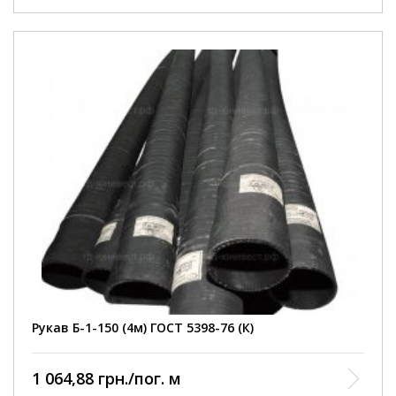
Внутрішній діаметр
150 мм
Робочий тиск
3 Атм
Умови покупки
від 1 шт
Колір рукава
чорний
Довжина рукава
4000 мм
армований ниткою та
Конструкція
металевою спіраллю
Діапазон робочих
від -35 до +90 С
температур
Відповідність
ГОСТ 5398-76
нормативному документу
Виробництво
Кварт
Рукав Б-1-150 (4м) ГОСТ 5398-76 (К)
1 064,88 грн./пог. м