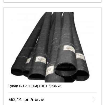
Внутрішній діаметр
100 мм
Робочий тиск
3 Атм
Умови покупки
від 1 шт
Колір рукава
чорний
Довжина рукава
4000 мм
армований ниткою та
Конструкція
металевою спіраллю
Діапазон робочих
від -35 до +90 С
температур
Відповідність
ГОСТ 5398-76
нормативному документу
Виробництво
Курськ
Рукав Б-1-100(4м) ГОСТ 5398-76
562,14 грн./пог. м