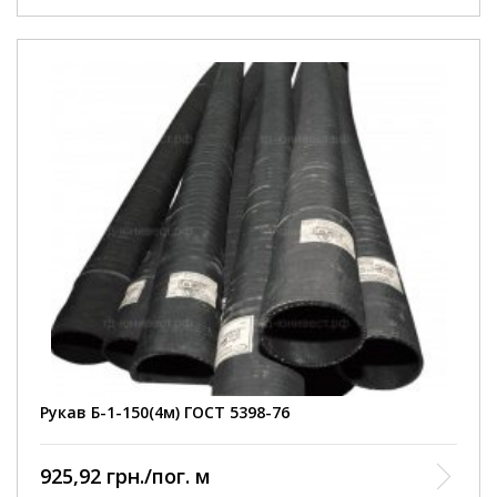
Внутрішній діаметр
150 мм
Робочий тиск
3 Атм
Умови покупки
від 1 шт
Колір рукава
чорний
Довжина рукава
4000 мм
армований ниткою та
Конструкція
металевою спіраллю
Діапазон робочих
від -35 до +90 С
температур
Відповідність
ГОСТ 5398-76
нормативному документу
Виробництво
Курськ
Рукав Б-1-150(4м) ГОСТ 5398-76
925,92 грн./пог. м