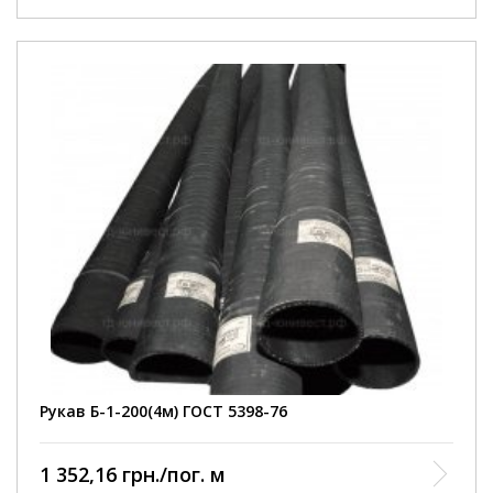
Внутрішній діаметр
200 мм
Робочий тиск
3 Атм
Умови покупки
від 1 шт
Колір рукава
чорний
Довжина рукава
4000 мм
армований ниткою та
Конструкція
металевою спіраллю
Діапазон робочих
від -35 до +90 С
температур
Відповідність
ГОСТ 5398-76
нормативному документу
Виробництво
Курськ
Рукав Б-1-200(4м) ГОСТ 5398-76
1 352,16 грн./пог. м