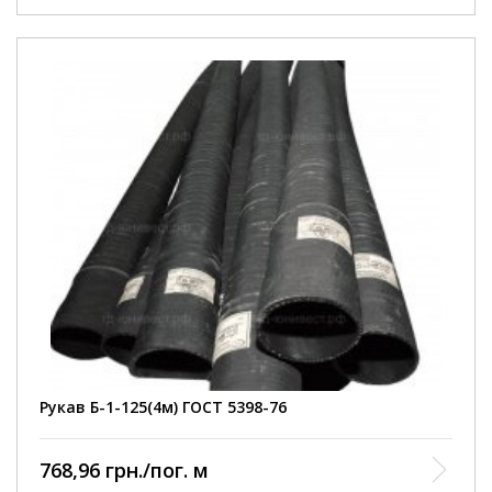
Внутрішній діаметр
125 мм
Робочий тиск
3 Атм
Умови покупки
від 1 шт
Колір рукава
чорний
Довжина рукава
4000 мм
армований ниткою та
Конструкція
металевою спіраллю
Діапазон робочих
від -35 до +90 С
температур
Відповідність
ГОСТ 5398-76
нормативному документу
Виробництво
Курськ
Рукав Б-1-125(4м) ГОСТ 5398-76
768,96 грн./пог. м