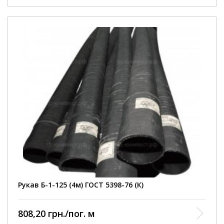
Внутрішній діаметр
125 мм
Робочий тиск
3 Атм
Умови покупки
від 1 шт
Колір рукава
чорний
Довжина рукава
4000 мм
армований ниткою та
Конструкція
металевою спіраллю
Діапазон робочих
від -35 до +90 С
температур
Відповідність
ГОСТ 5398-76
нормативному документу
Виробництво
Кварт
Рукав Б-1-125 (4м) ГОСТ 5398-76 (К)
808,20 грн./пог. м