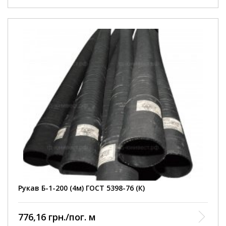
Внутрішній діаметр
200 мм
Робочий тиск
3 Атм
Умови покупки
від 1 шт
Колір рукава
чорний
Довжина рукава
4000 мм
армований ниткою та
Конструкція
металевою спіраллю
Діапазон робочих
від -35 до +90 С
температур
Відповідність
ГОСТ 5398-76
нормативному документу
Виробництво
Кварт
Рукав Б-1-200 (4м) ГОСТ 5398-76 (К)
776,16 грн./пог. м