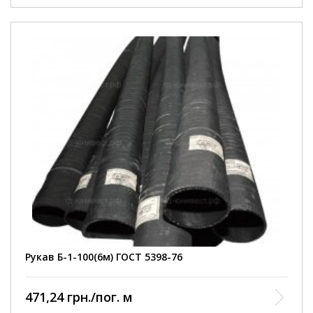
Внутрішній діаметр
100 мм
Робочий тиск
3 Атм
Умови покупки
від 1 шт
Колір рукава
чорний
Довжина рукава
6000 мм
армований ниткою та
Конструкція
металевою спіраллю
Діапазон робочих
від -35 до +90 С
температур
Відповідність
ГОСТ 5398-76
нормативному документу
Виробництво
Курськ
Рукав Б-1-100(6м) ГОСТ 5398-76
471,24 грн./пог. м