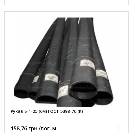
Внутрішній діаметр
25 мм
Робочий тиск
3 Атм
Умови покупки
від 1 шт
Колір рукава
чорний
Довжина рукава
6000 мм
армований ниткою та
Конструкція
металевою спіраллю
Діапазон робочих
від -35 до +90 С
температур
Відповідність
ГОСТ 5398-76
нормативному документу
Виробництво
Кварт
Рукав Б-1-25 (6м) ГОСТ 5398-76 (К)
158,76 грн./пог. м