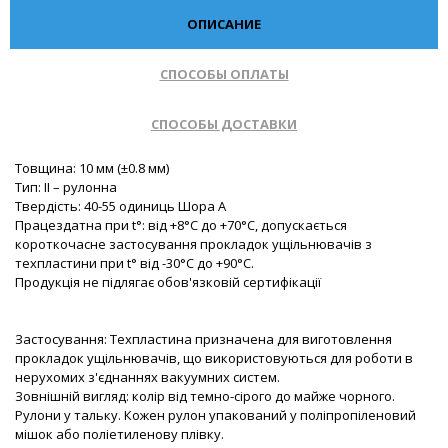
ОПИСАНИЕ
СПОСОБЫ ОПЛАТЫ
СПОСОБЫ ДОСТАВКИ
Товщина: 10 мм (±0.8 мм)
Тип: II – рулонна
Твердість: 40-55 одиниць Шора А
Працездатна при t°: від +8°С до +70°С, допускається
короткочасне застосування прокладок ущільнювачів з
техпластини при t° від -30°С до +90°С.
Продукція не підлягає обов'язковій сертифікації
Застосування: Техпластина призначена для виготовлення
прокладок ущільнювачів, що використовуються для роботи в
нерухомих з'єднаннях вакуумних систем.
Зовнішній вигляд: колір від темно-сірого до майже чорного.
Рулони у тальку. Кожен рулон упакований у поліпропіленовий
мішок або поліетиленову плівку.