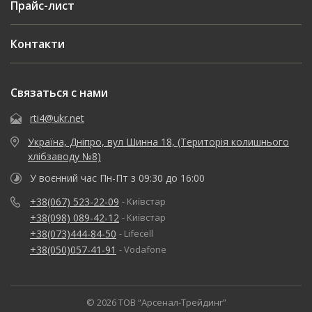
Прайс-лист
Контакти
Связаться с нами
rti4@ukr.net
Україна, Дніпро, вул Шинна 18, (Територія колишнього
хлібзаводу №8)
У воєнний час Пн-Пт з 09:30 до 16:00
+38(067) 523-22-09
- Київстар
+38(098) 089-42-12
- Київстар
+38(073)444-84-50
- Lifecell
+38(050)057-41-91
- Vodafone
© 2026 ТОВ “Арсенал-Трейдинг”