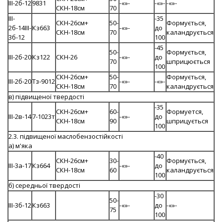
III-2б-12
9831
-«»-
-«»-
-«»-
СКН-18см
70
III-
-35
СКН-26см+
50-
Формується,
2б-14III-
Кз663
-«»-
до
СКН-18см
70
каландрується
3б-12
100
-45
50-
Формується,
III-2б-20
Кз122
СКН-26
-«»-
до
70
шприцюється
100
СКН-26см+
50-
Формується,
III-2б-20
Тз-9012
-«»-
-«»-
СКН-18см
70
каландрується
в) підвищеної твердості
-35
СКН-26см+
60-
Формуется,
III-2в-14
7-1023т
-«»-
до
СКН-18см
90
шприцується
100
2.3. підвищеної маслобензостійкості
а) м'яка
-40
СКН-26см+
30-
Формується,
III-3а-17
Кз664
-«»-
до
СКН-18см
60
каландрується
100
б) середньої твердості
-30
50-
III-3б-12
Кз663
-«»-
до
-«»-
75
100