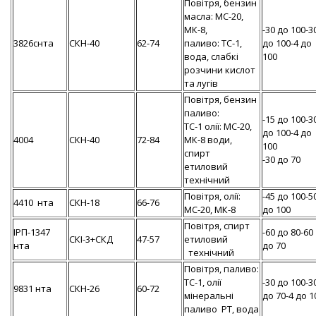
Повітря, бензин
масла: МС-20,
МК-8,
-30 до 100-3
3826снта
СКН-40
62-74
паливо: ТС-1,
до 100-4 до
вода, слабкі
100
розчини кислот
та лугів
Повітря, бензин
паливо:
-15 до 100-3
ТС-1 олії: МС-20,
до 100-4 до
4004
СКН-40
72-84
МК-8 води,
100
спирт
-30 до 70
етиловий
технічний
Повітря, олії:
-45 до 100-5
4410 нта
СКН-18
66-76
МС-20, МК-8
до 100
Повітря, спирт
ІРП-1347
-60 до 80-60
СКІ-3+СКД
47-57
етиловий
нта
до 70
технічний
Повітря, паливо:
ТС-1, олії
-30 до 100-3
9831 нта
СКН-26
60-72
мінеральні
до 70-4 до 1
паливо РТ, вода