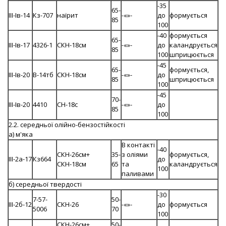
-35
65-
III-Iв-14
Кз-707
наїрит
-«»-
до
формується
85
100
-40
формується
65-
III-Iв-17
4326-1
СКН-18см
-«»-
до
каландрується
85
100
шприцюється
-45
65-
формується,
III-Iв-20
В-14тб
СКН-18см
-«»-
до
85
шприцюється
100
-45
70-
III-Iв-20
4410
СН-18с
-«»-
до
85
100
2.2. середньої олійно-бензостійкості
а) м'яка
В контакті
-40
СКН-26см+
35-
з оліями
формується,
III-2а-17
Кз664
до
СКН-18см
65
та
каландрується
100
паливами
б) середньої твердості
-30
7-57-
50-
III-2б-12
СКН-26
-«»-
до
формується
5006
70
100
СКН-26см+
50-