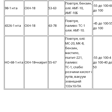
Повітря, бензин,
-55 до 100-6
98-1 нта
СКН-18
53-63
олії: АМГ-10,
до 100
АМГ-10Б
Повітря,
-45 до 100-5
4326-1 нта
СКН-18
63-78
паливо: ТС-1
до 100
олія: АМГ-10.
Повітря, олії:
МС-20, МК-8,
бензин,
мастило,
піатит-221,
-55 до 100-4
НО-68-1 нта
СКН-18+наїрит
55-67
паливо:
до 100-40 д
ТС-1, слабкі
50
розчини кислот і
лугів, вакуум
зовнішній
133х10-ПА