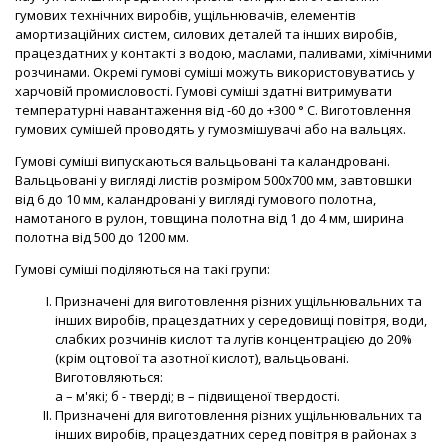
гумових технічних виробів, ущільнювачів, елементів
амортизаційних систем, силових деталей та інших виробів,
працездатних у контакті з водою, маслами, паливами, хімічними
розчинами. Окремі гумові суміші можуть використовуватись у
харчовій промисловості. Гумові суміші здатні витримувати
температурні навантаження від -60 до +300 ° C. Виготовлення
гумових сумішей проводять у гумозмішувачі або на вальцях.
Гумові суміші випускаються вальцьовані та каландровані.
Вальцьовані у вигляді листів розміром 500х700 мм, завтовшки
від 6 до 10 мм, каландровані у вигляді гумового полотна,
намотаного в рулон, товщина полотна від 1 до 4 мм, ширина
полотна від 500 до 1200 мм.
Гумові суміші поділяються на такі групи:
Призначені для виготовлення різних ущільнювальних та
інших виробів, працездатних у середовищі повітря, води,
слабких розчинів кислот та лугів концентрацією до 20%
(крім оцтової та азотної кислот), вальцьовані.
Виготовляються:
а – м'які; б - тверді; в – підвищеної твердості.
Призначені для виготовлення різних ущільнювальних та
інших виробів, працездатних серед повітря в районах з