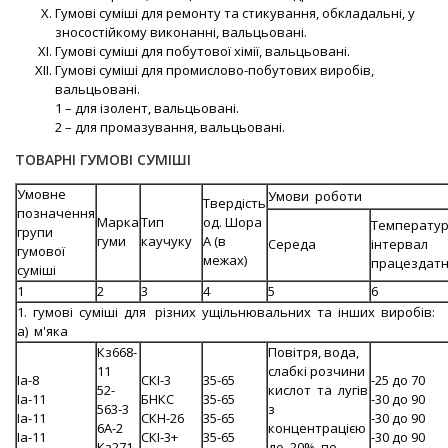
Гумові суміші для ремонту та стикування, обкладальні, у
зносостійкому виконанні, вальцьовані.
Гумові суміші для побутової хімії, вальцьовані.
Гумові суміші для промислово-побутових виробів,
вальцьовані.
1 – для ізолент, вальцьовані.
2 – для промазування, вальцьовані.
ТОВАРНІ ГУМОВІ СУМІШІ
Умовне
Умови роботи
Твердість
позначення
Марка
Тип
од. Шора
Температу
групи
гуми
каучуку
А (в
Середа
інтервал
гумової
межах)
працездатн
суміші
1
2
3
4
5
6
1. гумові суміші для різних ущільнювальних та інших виробів:
а) м'яка
Кз668-
Повітря, вода,
11
слабкі розчини
Iа-8
СКІ-3
35-65
-25 до 70
52-
кислот та лугів
Iа-11
БНКС
35-65
-30 до 90
563-3
з
Iа-11
СКН-26
35-65
-30 до 90
6А-2
концентрацією
Iа-11
СКІ-3+
35-65
-30 до 90
Кз271-
до 20% по