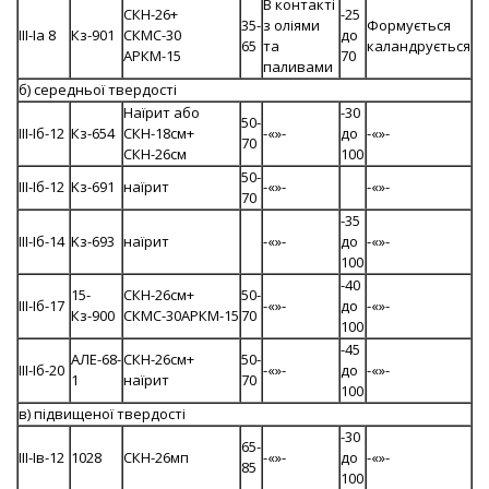
В контакті
СКН-26+
-25
35-
з оліями
Формується
III-Iа 8
Кз-901
СКМС-30
до
65
та
каландрується
АРКМ-15
70
паливами
б) середньої твердості
Наїрит або
-30
50-
III-Iб-12
Кз-654
СКН-18см+
-«»-
до
-«»-
70
СКН-26см
100
50-
III-Iб-12
Kз-691
наїрит
-«»-
-«»-
70
-35
III-Iб-14
Kз-693
наїрит
-«»-
до
-«»-
100
-40
15-
СКН-26см+
50-
III-Iб-17
-«»-
до
-«»-
Кз-900
СКМС-30АРКМ-15
70
100
-45
АЛЕ-68-
СКН-26см+
50-
III-Iб-20
-«»-
до
-«»-
1
наїрит
70
100
в) підвищеної твердості
-30
65-
III-Iв-12
1028
СКН-26мп
-«»-
до
-«»-
85
100