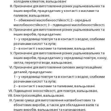
холодним кліматом, вальцьовані
Призначені для виготовлення різних ущільнювальних та
інших виробів, працездатних у контакті з маслами та
паливом, вальцьовані.
1 – обмеженої маслобензостійкості; 2 - середньої
маслобензостійкості; 3 – підвищеної маслобензостійкості.
Призначені для виготовлення різних ущільнювальних та
інших виробів, працездатних:
1 – у середовищі повітря та в контакті з водою, слабкими
розчинами кислот та лугів;
2 – в контакті з маслами та паливами, вальцьовані.
Призначені для виготовлення різних ущільнювальних та
інших виробів, працездатних у середовищі повітря, озону,
світла, перегрітої води, вальцьовані.
Призначені для виготовлення силових амортизаційних
деталей, працездатних:
1 – у середовищі повітря та в контакті з водою, слабкими
розчинами кислот та лугів;
2 – в контакті з маслами та паливами, вальцьовані.
Підвищеної зносостійкості, для повітря, вальцьовані.
Електроізоляційні, вальцьовані.
Гумові суміші для виготовлення напівебонітових та
ебонітових виробів, а також для обкладання валів та
інших виробів, вальцьовані та каландровані.