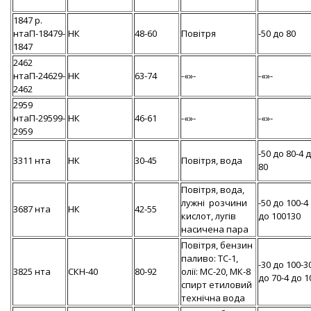
1847 р.
нтаП-18479-
НК
48-60
Повітря
-50 до 80
1847
2462
нтаП-24629-
НК
63-74
-«»-
-«»-
2462
2959
нтаП-29599-
НК
46-61
-«»-
-«»-
2959
-50 до 80-4 
3311 нта
НК
30-45
Повітря, вода
80
Повітря, вода,
лужні розчини
-50 до 100-4
3687 нта
НК
42-55
кислот, лугів
до 100130
насичена пара
Повітря, бензин
паливо: ТС-1,
-30 до 100-3
3825 нта
СКН-40
80-92
олії: МС-20, МК-8
до 70-4 до 1
спирт етиловий
технічна вода