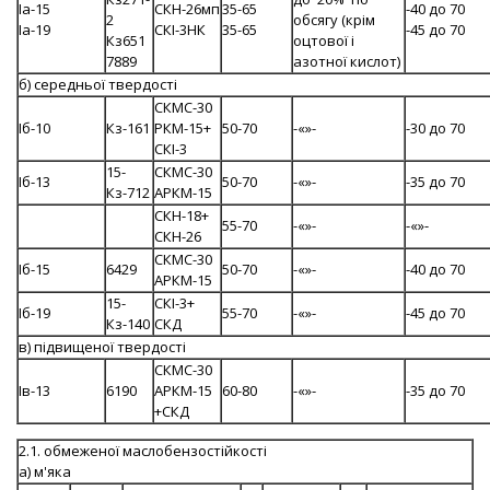
Iа-15
СКН-26мп
35-65
-40 до 70
2
обсягу (крім
Iа-19
СКІ-3НК
35-65
-45 до 70
Кз651
оцтової і
7889
азотної кислот)
б) середньої твердості
СКМС-30
Iб-10
Кз-161
РКМ-15+
50-70
-«»-
-30 до 70
СКІ-3
15-
СКМС-30
Iб-13
50-70
-«»-
-35 до 70
Кз-712
АРКМ-15
СКН-18+
55-70
-«»-
-«»-
СКН-26
СКМС-30
Iб-15
6429
50-70
-«»-
-40 до 70
АРКМ-15
15-
СКІ-3+
Iб-19
55-70
-«»-
-45 до 70
Кз-140
СКД
в) підвищеної твердості
СКМС-30
Ів-13
6190
АРКМ-15
60-80
-«»-
-35 до 70
+СКД
2.1. обмеженої маслобензостійкості
а) м'яка