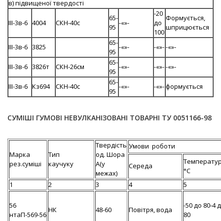
в) підвищеної твердості
-20
65-
Формується,
III-3в-6
4004
СКН-40с
-«»-
до
95
шприцюється
100
65-
III-3в-6
3825
-«»-
-«»-
-«»-
95
65-
III-3в-6
3826т
СКН-26см
-«»-
-«»-
-«»-
95
65-
III-3в-6
Кз694
СКН-40с
-«»-
-«»-
формується
95
СУМІШІ ГУМОВІ НЕВУЛКАНІЗОВАНІ ТОВАРНІ ТУ 0051166-98
Твердість
Умови роботи
Марка
Тип
од. Шора
Температур
рез.суміші
каучуку
А(у
Середа
°С
межах)
1
2
3
4
5
56
-50 до 80-4 
НК
48-60
Повітря, вода
нтаП-569-56
80