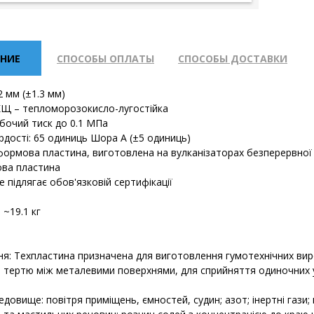
НИЕ
СПОСОБЫ ОПЛАТЫ
СПОСОБЫ ДОСТАВКИ
 мм (±1.3 мм)
Щ – тепломорозокисло-лугостійка
обочий тиск до 0.1 МПа
рдості: 65 одиниць Шора А (±5 одиниць)
формова пластина, виготовлена ​​на вулканізаторах безперервної 
мова пластина
е підлягає обов'язковій сертифікації
: ~19.1 кг
я: Техпластина призначена для виготовлення гумотехнічних вир
я тертю між металевими поверхнями, для сприйняття одиночних у
довище: повітря приміщень, ємностей, судин; азот; інертні гази;