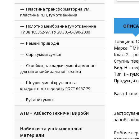
Пластина трансформаторна УМ,
пластина РЕП, гумотканинна
ОПИСА
Полотно мембранне гумотканинне
ТУ 38 105362-97, ТУ 38 305-8-390-2000
Товщина: 12
Ремені приводні
Марка: ТМК
Сирі гумові суміші
Клас: 2 – р
Ступінь тве
Скребки, накладки гумові армовані
Вид: Н – не
для снігоприбиральної техніки
Тип: I – гу
Продукція н
Шнури гумові круглого та
квадратного перерізу ГОСТ 6467-79
Вага 1 кв.м.
Рукави гумові
АТВ – АзбестоТехнічні Вироби
Застосуванн
запобіганн
Набивки та ущільнювальні
Робоче сере
матеріали