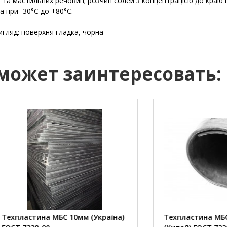
 та мастильних речовин; розчин солей з концентрацією до краю 
 при -30°С до +80°С.
игляд: поверхня гладка, чорна
 может заинтересовать:
тина МБС 10мм (Україна)
Техпластина МБС 10мм 1