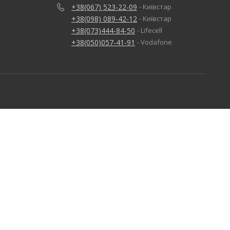
+38(067) 523-22-09
- Київстар
+38(098) 089-42-12
- Київстар
+38(073)444-84-50
- Lifecell
+38(050)057-41-91
- Vodafone