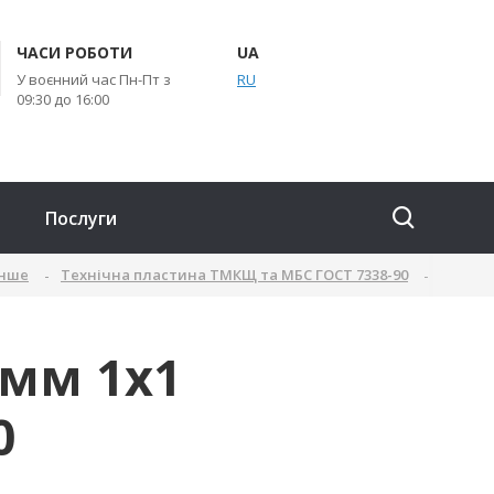
ЧАСИ РОБОТИ
UA
У воєнний час Пн-Пт з
RU
09:30 до 16:00
Послуги
інше
Технічна пластина ТМКЩ та МБС ГОСТ 7338-90
Техпла
мм 1х1
0