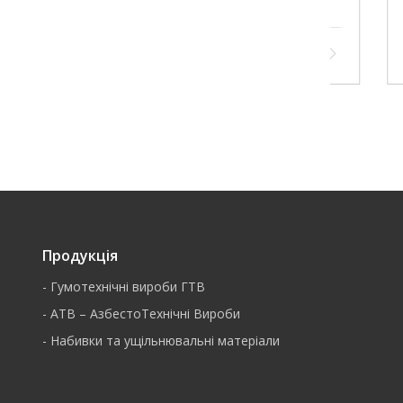
ГОСТ 7338-90
ГОСТ 73
69 грн./кг
99 грн.
Продукція
-
Гумотехнічні вироби ГТВ
-
АТВ – АзбестоТехнічні Вироби
-
Набивки та ущільнювальні матеріали