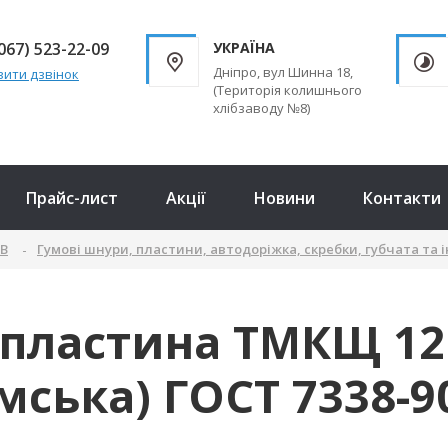
067) 523-22-09
УКРАЇНА
Дніпро, вул Шинна 18,
ити дзвінок
(Територія колишнього
хлібзаводу №8)
Прайс-лист
Акції
Новини
Контакти
ТВ
Гумові шнури, пластини, автодоріжка, скребки, губчата та 
хпластина ТМКЩ 12
мська) ГОСТ 7338-9