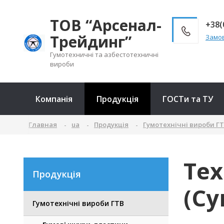
ТОВ “Арсенал-
+38(
Трейдинг”
Замов
Гумотехничні та азбестотехничні
вироби
Компанія
Продукція
ГОСТи та ТУ
Главная
ua
Продукція
Гумотехнічні вироби Г
Те
Продукція
(Су
Гумотехнічні вироби ГТВ