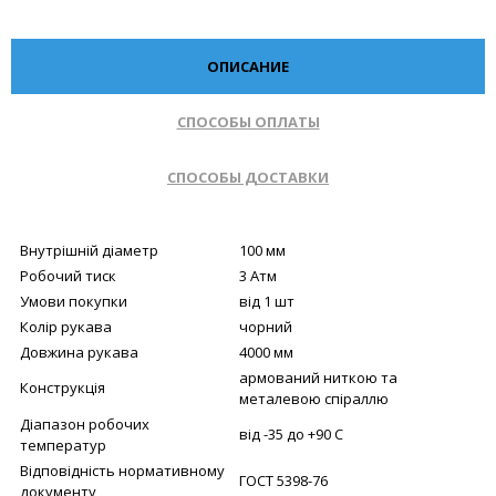
ОПИСАНИЕ
СПОСОБЫ ОПЛАТЫ
СПОСОБЫ ДОСТАВКИ
Внутрішній діаметр
100 мм
Робочий тиск
3 Атм
Умови покупки
від 1 шт
Колір рукава
чорний
Довжина рукава
4000 мм
армований ниткою та
Конструкція
металевою спіраллю
Діапазон робочих
від -35 до +90 С
температур
Відповідність нормативному
ГОСТ 5398-76
документу