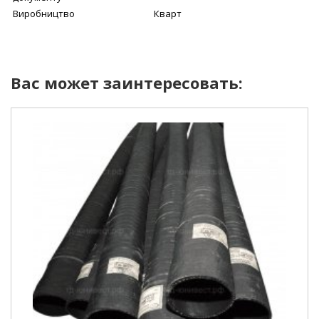
Виробництво
Кварт
Вас может заинтересовать:
Внутрішній діаметр
100 мм
Робочий тиск
3 Атм
Умови покупки
від 1 шт
Колір рукава
чорний
Довжина рукава
6000 мм
армований ниткою та
Конструкція
металевою спіраллю
Діапазон робочих
від -35 до +90 С
температур
Відповідність
ГОСТ 5398-76