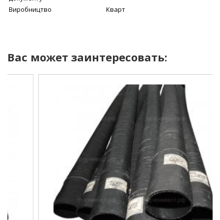
Виробництво
Кварт
Вас может заинтересовать:
Внутрішній діаметр
100 мм
Робочий тиск
3 Атм
Умови покупки
від 1 шт
Колір рукава
чорний
Довжина рукава
4000 мм
армований ниткою та
Конструкція
металевою спіраллю
Діапазон робочих
від -35 до +90 С
температур
Відповідність
ГОСТ 5398-76