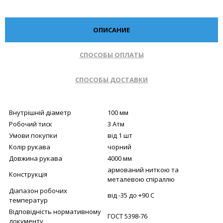
ОПИСАНИЕ
СПОСОБЫ ОПЛАТЫ
СПОСОБЫ ДОСТАВКИ
Внутрішній діаметр
100 мм
Робочий тиск
3 Атм
Умови покупки
від 1 шт
Колір рукава
чорний
Довжина рукава
4000 мм
армований ниткою та
Конструкція
металевою спіраллю
Діапазон робочих
від -35 до +90 С
температур
Відповідність нормативному
ГОСТ 5398-76
документу