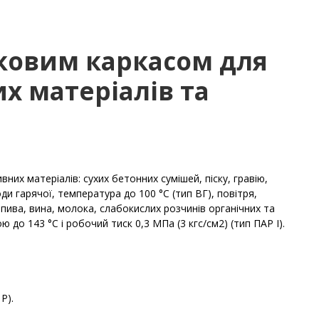
тковим каркасом для
х матеріалів та
них матеріалів: сухих бетонних сумішей, піску, гравію,
оди гарячої, температура до 100 °С (тип ВГ), повітря,
, пива, вина, молока, слабокислих розчинів органічних та
 до 143 °С і робочий тиск 0,3 МПа (3 кгс/см2) (тип ПАР I).
 Р).