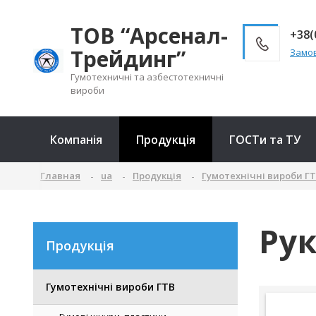
ТОВ “Арсенал-
+38(
Трейдинг”
Замов
Гумотехничні та азбестотехничні
вироби
Компанія
Продукція
ГОСТи та ТУ
Главная
ua
Продукція
Гумотехнічні вироби Г
Рук
Продукція
Гумотехнічні вироби ГТВ