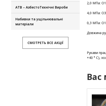
2,0 МПа: O18
АТВ – АзбестоТехнічні Вироби
4,0 МПа: O32
Набивки та ущільнювальні
0,3 МПа: O18
матеріали
Довжина рук
O 38 50
СМОТРЕТЬ ВСЕ АКЦІЇ
Рукави прац
+40 ° С), х
Вас