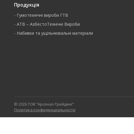
Продукція
-
Гумотехнічні вироби ГТВ
-
АТВ – АзбестоТехнічні Вироби
-
Набивки та ущільнювальні матеріали
© 2026 ТОВ “Арсенал-Трейдинг”
Политика конфиденциальности