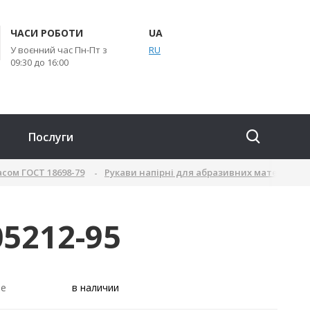
ЧАСИ РОБОТИ
UA
У воєнний час Пн-Пт з
RU
09:30 до 16:00
Послуги
асом ГОСТ 18698-79
Рукави напірні для абразивних матеріалів 
05212-95
ие
в наличии