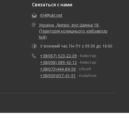
Связаться с нами
rti4@ukr.net
Україна, Дніпро, вул Шинна 18,
(Територія колишнього хлібзаводу
№8)
У воєнний час Пн-Пт з 09:30 до 16:00
+38(067) 523-22-09
- Київстар
+38(098) 089-42-12
- Київстар
+38(073)444-84-50
- Lifecell
+38(050)057-41-91
- Vodafone