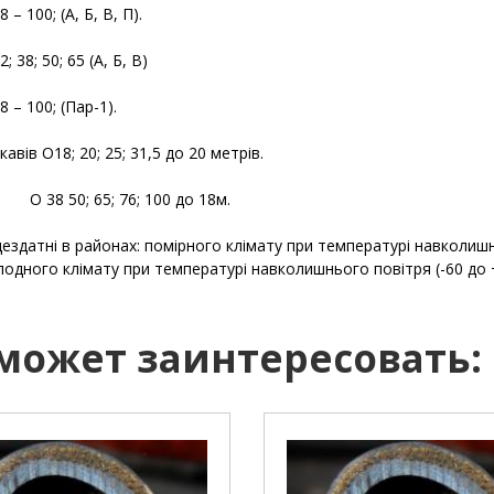
 – 100; (А, Б, В, П).
; 38; 50; 65 (А, Б, В)
 – 100; (Пар-1).
авів O18; 20; 25; 31,5 до 20 метрів.
; 65; 76; 100 до 18м.
ездатні в районах: помірного клімату при температурі навколишньо
олодного клімату при температурі навколишнього повітря (-60 до +
 может заинтересовать: