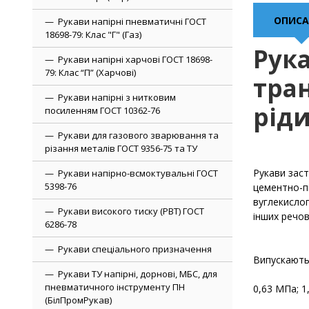
ОПИСА
Рукави напірні пневматичні ГОСТ
18698-79: Клас "Г" (Газ)
Рука
Рукави напірні харчові ГОСТ 18698-
79: Клас “П” (Харчові)
тра
Рукави напірні з нитковим
ріди
посиленням ГОСТ 10362-76
Рукави для газового зварювання та
різання металів ГОСТ 9356-75 та ТУ
Рукави заст
Рукави напірно-всмоктувальні ГОСТ
5398-76
цементно-пі
вуглекислог
Рукави високого тиску (РВТ) ГОСТ
інших речов
6286-78
Рукави спеціального призначення
Випускають
Рукави ТУ напірні, дорнові, МБС, для
пневматичного інструменту ПН
0,63 МПа; 1,
(БілПромРукав)