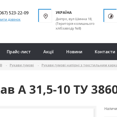
067) 523-22-09
УКРАЇНА
Дніпро, вул Шинна 18,
ити дзвінок
(Територія колишнього
хлібзаводу №8)
Прайс-лист
Акції
Новини
Контакти
ТВ
Рукави гумові
Рукави гумові напірні з текстильним карк
ав А 31,5-10 ТУ 386
Налич