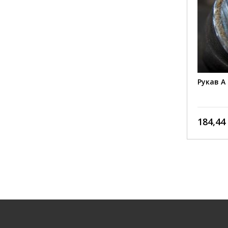
Рукав А 25-16 ТУ 38605212-95
Рукав А 
149,76 грн./пог. м
184,44 