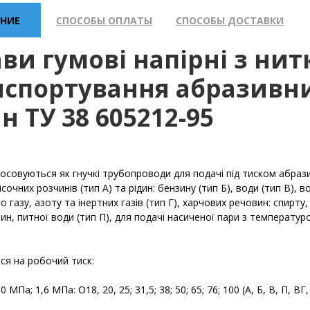
НИЕ
СПОСОБЫ ОПЛАТЫ
СПОСОБЫ ДОСТАВКИ
ви гумові напірні з ни
нспортування абразивни
н ТУ 38 605212-95
осовуються як гнучкі трубопроводи для подачі під тиском абразив
сочних розчинів (тип А) та рідин: бензину (тип Б), води (тип В), в
о газу, азоту та інертних газів (тип Г), харчових речовин: спирту
ин, питної води (тип П), для подачі насиченої пари з температурою
ся на робочий тиск:
0 МПа; 1,6 МПа: O18, 20, 25; 31,5; 38; 50; 65; 76; 100 (А, Б, В, П, ВГ,