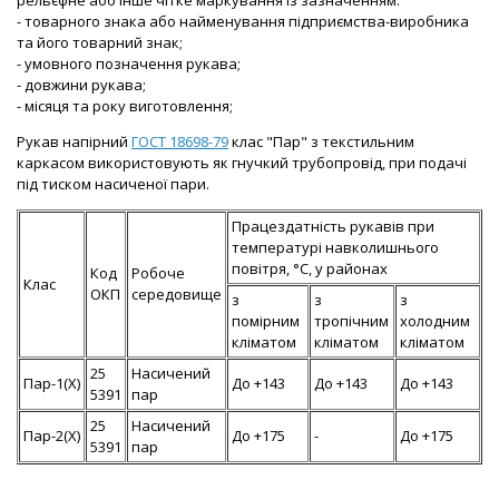
рельєфне або інше чітке маркування із зазначенням:
- товарного знака або найменування підприємства-виробника
та його товарний знак;
- умовного позначення рукава;
- довжини рукава;
- місяця та року виготовлення;
Рукав напірний
ГОСТ 18698-79
клас "Пар" з текстильним
каркасом використовують як гнучкий трубопровід, при подачі
під тиском насиченої пари.
Працездатність рукавів при
температурі навколишнього
повітря, °С, у районах
Код
Робоче
Клас
ОКП
середовище
з
з
з
помірним
тропічним
холодним
кліматом
кліматом
кліматом
25
Насичений
Пар-1(X)
До +143
До +143
До +143
5391
пар
25
Насичений
Пар-2(X)
До +175
-
До +175
5391
пар