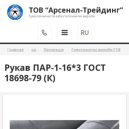
ТОВ “Арсенал-Трейдинг”
Гумотехничні та азбестотехничні вироби
RU
Главная
ua
Продукція
Гумотехнічні вироби ГТВ
Рукав ПАР-1-16*3 ГОСТ
18698-79 (К)