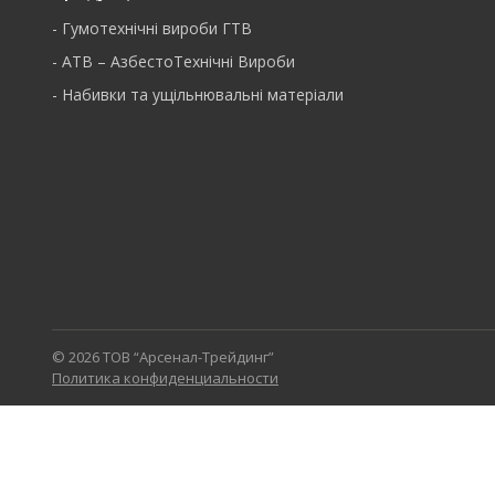
-
Гумотехнічні вироби ГТВ
-
АТВ – АзбестоТехнічні Вироби
-
Набивки та ущільнювальні матеріали
© 2026 ТОВ “Арсенал-Трейдинг”
Политика конфиденциальности