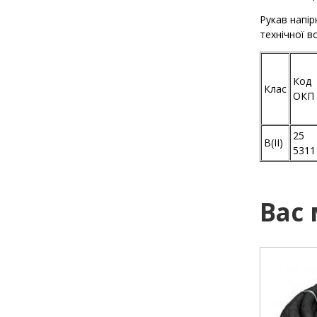
Рукав напір
технічної в
Код
Клас
ОКП
25
В(II)
5311
Вас