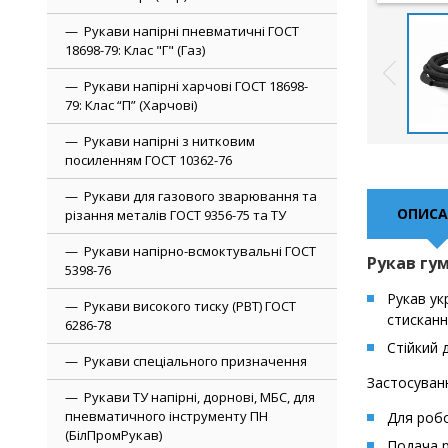
Рукави напірні пневматичні ГОСТ
18698-79: Клас "Г" (Газ)
Рукави напірні харчові ГОСТ 18698-
79: Клас “П” (Харчові)
Рукави напірні з нитковим
посиленням ГОСТ 10362-76
Рукави для газового зварювання та
ОПИСА
різання металів ГОСТ 9356-75 та ТУ
Рукави напірно-всмоктувальні ГОСТ
Рукав гум
5398-76
Рукав ук
Рукави високого тиску (РВТ) ГОСТ
стисканн
6286-78
Стійкий 
Рукави спеціального призначення
Застосуван
Рукави ТУ напірні, дорнові, МБС, для
пневматичного інструменту ПН
Для робо
(БілПромРукав)
Подача р