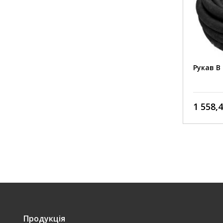
Рукав
обпле
Рукав укріплений міцним та еластичним тканинним
пошко
обплетенням, що робить його стійким до
пошкоджень при розтягуванні та стисканні
Стійк
ультр
Стійкий до стирання, атмосферних впливів та
ультрафіолету
Рукав В 100-1,0ГОСТ 18698-79
Рукав В 
(10м) (Гуматех)
Для р
під ти
Для роботи у якості гнучких трубопроводів для подачі
під тиском технічної води
Подач
539,28 грн./пог. м
1 558,4
конце
Подача розчинів неорганічних кислот та лугів
концентрацією до 20% (крім азотної кислоти)
Продукція