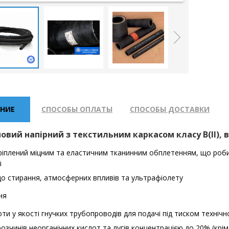
НИЕ
СПОСОБЫ ОПЛАТЫ
СПОСОБЫ ДОСТАВКИ
овий напірний з текстильним каркасом класу В(II), 
ріплений міцним та еластичним тканинним обплетенням, що роби
і
до стирання, атмосферних впливів та ультрафіолету
ня
ти у якості гнучких трубопроводів для подачі під тиском технічн
озчинів неорганічних кислот та лугів концентрацією до 20% (крім