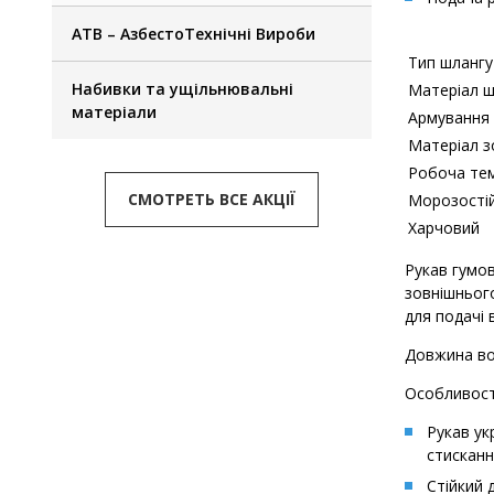
АТВ – АзбестоТехнічні Вироби
Тип шлангу
Набивки та ущільнювальні
Матеріал ш
матеріали
Армування
Матеріал з
Робоча те
СМОТРЕТЬ ВСЕ АКЦІЇ
Морозостійк
Харчовий
Рукав гумов
зовнішнього
для подачі 
Довжина во
Особливост
Рукав ук
стисканн
Стійкий 