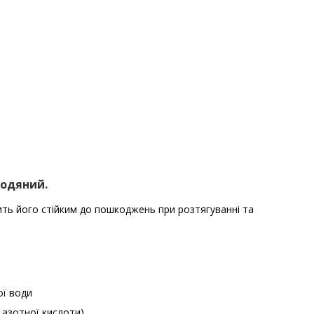
водяний.
ть його стійким до пошкоджень при розтягуванні та
ої води
 азотної кислоти)