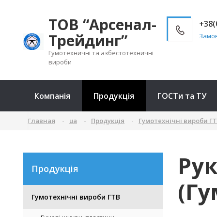
ТОВ “Арсенал-
+38(
Трейдинг”
Замов
Гумотехничні та азбестотехничні
вироби
Компанія
Продукція
ГОСТи та ТУ
Главная
ua
Продукція
Гумотехнічні вироби Г
Рук
Продукція
(Гу
Гумотехнічні вироби ГТВ