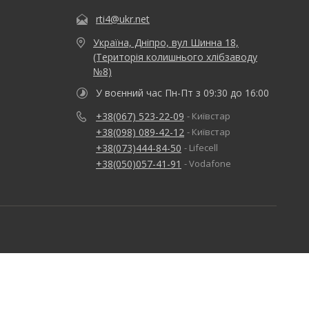
rti4@ukr.net
Україна, Дніпро, вул Шинна 18,
(Територія колишнього хлібзаводу
№8)
У воєнний час Пн-Пт з 09:30 до 16:00
+38(067) 523-22-09
- Київстар
+38(098) 089-42-12
- Київстар
+38(073)444-84-50
- Lifecell
+38(050)057-41-91
- Vodafone