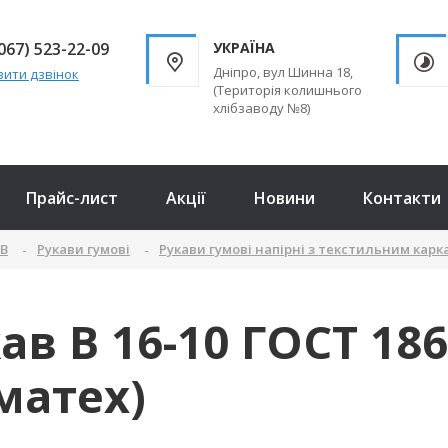
067) 523-22-09
УКРАЇНА
Дніпро, вул Шинна 18,
ити дзвінок
(Територія колишнього
хлібзаводу №8)
Прайс-лист
Акції
Новини
Контакти
ТВ
Рукави гумові
Рукави гумові напірні з текстильним карк
ав В 16-10 ГОСТ 186
матех)