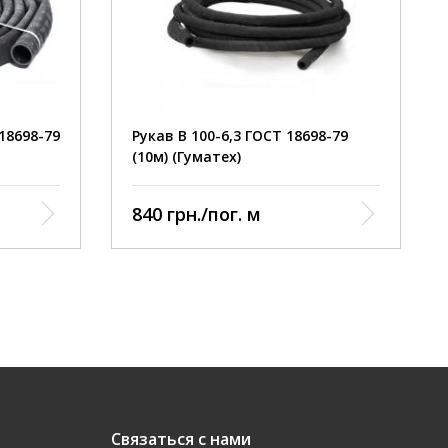
Рукав укріплений міцним та еластичним тка
обплетенням, що робить його стійким до
пошкоджень при розтягуванні та стисканні
Стійкий до стирання, атмосферних впливів та
ультрафіолету
 18698-79
Рукав В 100-6,3 ГОСТ 18698-79
(10м) (Гуматех)
Для роботи у якості гнучких трубопроводів дл
під тиском технічної води
840 грн./пог. м
Подача розчинів неорганічних кислот та лугі
концентрацією до 20% (крім азотної кислоти)
Связаться с нами