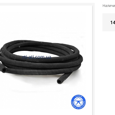
Налич
14