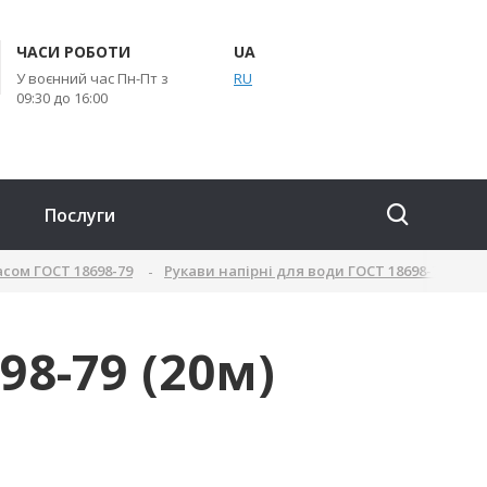
ЧАСИ РОБОТИ
UA
У воєнний час Пн-Пт з
RU
09:30 до 16:00
Послуги
асом ГОСТ 18698-79
Рукави напірні для води ГОСТ 18698-79: Клас
98-79 (20м)