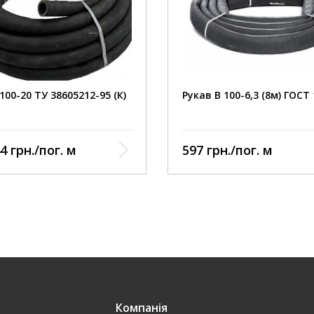
 укріплений міцним та еластичним тканинним
тенням, що робить його стійким до
джень при розтягуванні та стисканні
ий до стирання, атмосферних впливів та
афіолету
100-20 ТУ 38605212-95 (К)
Рукав В 100-6,3 (8м) ГОСТ
оботи у якості гнучких трубопроводів для подачі
ском технічної води
а розчинів неорганічних кислот та лугів
4 грн./пог. м
597 грн./пог. м
нтрацією до 20% (крім азотної кислоти)
Компанія