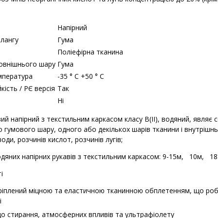
Напірний
лангу
Гума
Поліефірна тканина
овнішнього шару
Гума
мпература
-35 ° С +50 ° С
ість / РЄ версія
Так
Ні
ий напірний з текстильним каркасом класу В(II), водяний, являє
 гумового шару, одного або декількох шарів тканини і внутрішн
води, розчинів кислот, розчинів лугів;
дяних напірних рукавів з текстильним каркасом: 9-15м, 10м, 18
і
ріплений міцною та еластичною тканинною обплетенням, що роб
і
до стирання, атмосферних впливів та ультрафіолету