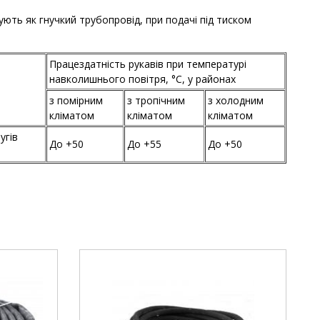
ють як гнучкий трубопровід, при подачі під тиском
Працездатність рукавів при температурі
навколишнього повітря, °С, у районах
з помірним
з тропічним
з холодним
кліматом
кліматом
кліматом
угів
До +50
До +55
До +50