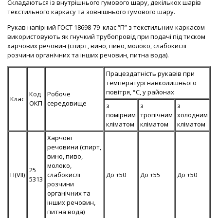
Складаються із внутрішнього гумового шару, декількох шарів
текстильного каркасу та зовнішнього гумового шару.
Рукав напірний ГОСТ 18698-79 клас “П” з текстильним каркасом
використовують як гнучкий трубопровід при подачі під тиском
харчових речовин (спирт, вино, пиво, молоко, слабокислі
розчини органічних та інших речовин, питна вода).
Працездатність рукавів при
температурі навколишнього
повітря, °С, у районах
Код
Робоче
Клас
ОКП
середовище
з
з
з
помірним
тропічним
холодним
кліматом
кліматом
кліматом
Харчові
речовини (спирт,
вино, пиво,
молоко,
25
П(VII)
слабокислі
До +50
До +55
До +50
5313
розчини
органічних та
інших речовин,
питна вода)