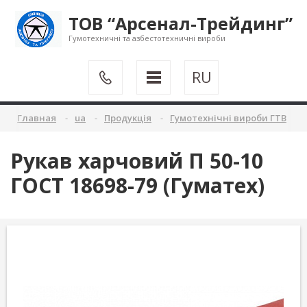
ТОВ “Арсенал-Трейдинг”
Гумотехничні та азбестотехничні вироби
RU
Главная
ua
Продукція
Гумотехнічні вироби ГТВ
Рукав харчовий П 50-10
ГОСТ 18698-79 (Гуматех)