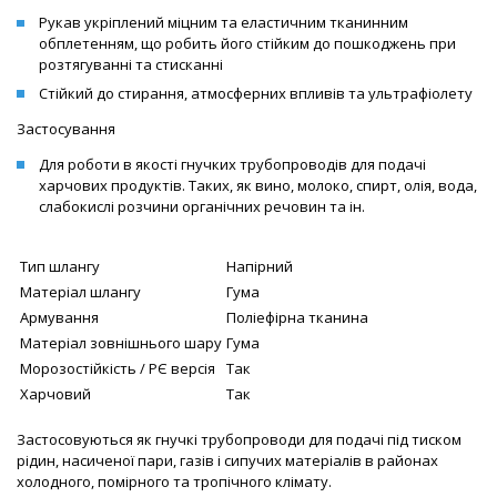
Рукав укріплений міцним та еластичним тканинним
обплетенням, що робить його стійким до пошкоджень при
розтягуванні та стисканні
Стійкий до стирання, атмосферних впливів та ультрафіолету
Застосування
Для роботи в якості гнучких трубопроводів для подачі
харчових продуктів. Таких, як вино, молоко, спирт, олія, вода,
слабокислі розчини органічних речовин та ін.
Тип шлангу
Напірний
Матеріал шлангу
Гума
Армування
Поліефірна тканина
Матеріал зовнішнього шару
Гума
Морозостійкість / РЄ версія
Так
Харчовий
Так
Застосовуються як гнучкі трубопроводи для подачі під тиском
рідин, насиченої пари, газів і сипучих матеріалів в районах
холодного, помірного та тропічного клімату.