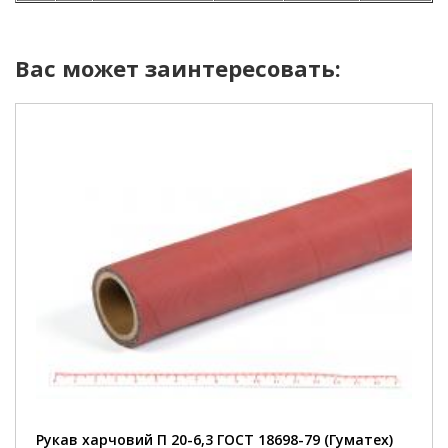
Вас может заинтересовать:
Рукав укріплений міцним та еластичним тканинним
обплетенням, що робить його стійким до пошкоджень
при розтягуванні та стисканні
Стійкий до стирання, атмосферних впливів та
ультрафіолету
Для роботи в якості гнучких трубопроводів для подачі
харчових продуктів. Таких, як вино, молоко, спирт,
олія, вода, слабокислі розчини органічних речовин та
ін.
Рукав харчовий П 20-6,3 ГОСТ 18698-79 (Гуматех)