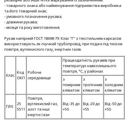
рельєфне або інше чітке маркування із зазначенням:
- товарного знака або найменування підприємства-виробника
та його товарний знак;
- умовного позначення рукава;
- довжини рукава;
- місяця та року виготовлення;
Рукав напірний ГОСТ 18698-79 Клас "Г" з текстильним каркасом
використовують як гнучкий трубопровід, при подачі під тиском
повітря, вуглекислого газу, інертних газів.
Працездатність рукавів при
температурі навколишнього
повітря, °С, у районах
Код
Робоче
Клас
ОКП
середовище
з
з
з
помірним
тропічним
холодним
кліматом
кліматом
кліматом
Повітря,
25
вуглекислий газ,
Від -35 до
Від -20 до
Від -50 до
Г(IV)
5511
азот та інші
+50
+55
+50
інертні гази