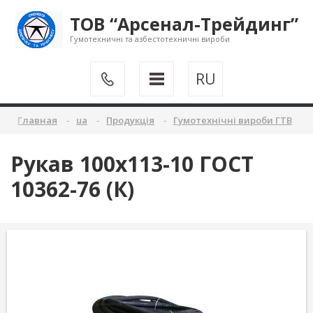
ТОВ “Арсенал-Трейдинг”
Гумотехничні та азбестотехничні вироби
RU
Главная
ua
Продукція
Гумотехнічні вироби ГТВ
Рукав 100х113-10 ГОСТ
10362-76 (К)