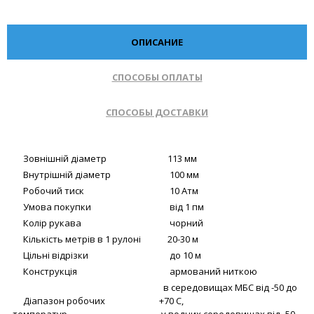
ОПИСАНИЕ
СПОСОБЫ ОПЛАТЫ
СПОСОБЫ ДОСТАВКИ
Зовнішній діаметр
113 мм
Внутрішній діаметр
100 мм
Робочий тиск
10 Атм
Умова покупки
від 1 пм
Колір рукава
чорний
Кількість метрів в 1 рулоні
20-30 м
Цільні відрізки
до 10 м
Конструкція
армований ниткою
в середовищах МБС від -50 до
Діапазон робочих
+70 С,