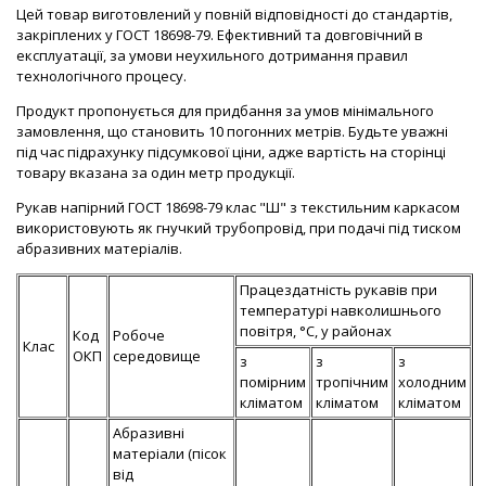
Цей товар виготовлений у повній відповідності до стандартів,
закріплених у ГОСТ 18698-79. Ефективний та довговічний в
експлуатації, за умови неухильного дотримання правил
технологічного процесу.
Продукт пропонується для придбання за умов мінімального
замовлення, що становить 10 погонних метрів. Будьте уважні
під час підрахунку підсумкової ціни, адже вартість на сторінці
товару вказана за один метр продукції.
Рукав напірний ГОСТ 18698-79 клас "Ш" з текстильним каркасом
використовують як гнучкий трубопровід, при подачі під тиском
абразивних матеріалів.
Працездатність рукавів при
температурі навколишнього
повітря, °С, у районах
Код
Робоче
Клас
ОКП
середовище
з
з
з
помірним
тропічним
холодним
кліматом
кліматом
кліматом
Абразивні
матеріали (пісок
від