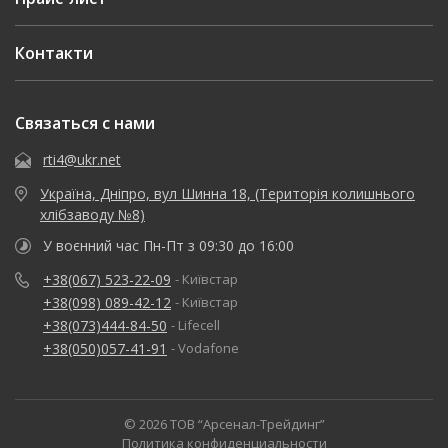
Контакти
Связаться с нами
rti4@ukr.net
Україна, Дніпро, вул Шинна 18, (Територія колишнього
хлібзаводу №8)
У воєнний час Пн-Пт з 09:30 до 16:00
+38(067) 523-22-09
- Київстар
+38(098) 089-42-12
- Київстар
+38(073)444-84-50
- Lifecell
+38(050)057-41-91
- Vodafone
© 2026 ТОВ “Арсенал-Трейдинг”
Политика конфиденциальности