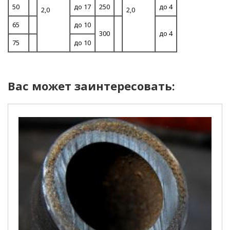
50
до 17
250
до 4
2,0
2,0
65
до 10
300
до 4
75
до 10
Вас может заинтересовать: