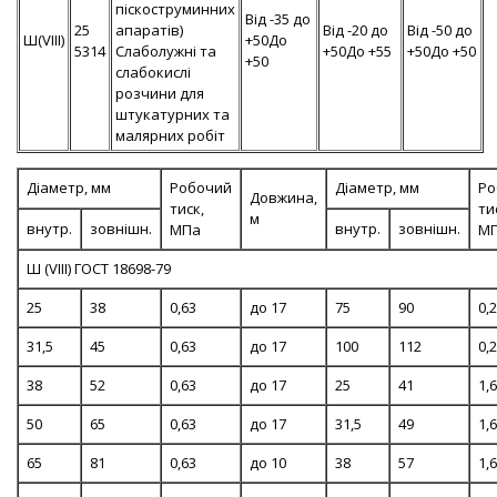
піскоструминних
Від -35 до
25
апаратів)
Від -20 до
Від -50 до
Ш(VIII)
+50До
5314
Слаболужні та
+50До +55
+50До +50
+50
слабокислі
розчини для
штукатурних та
малярних робіт
Діаметр, мм
Робочий
Діаметр, мм
Ро
Довжина,
тиск,
ти
м
внутр.
зовнішн.
внутр.
зовнішн.
МПа
М
Ш (VIII) ГОСТ 18698-79
25
38
0,63
до 17
75
90
0,
31,5
45
0,63
до 17
100
112
0,
38
52
0,63
до 17
25
41
1,6
50
65
0,63
до 17
31,5
49
1,6
65
81
0,63
до 10
38
57
1,6