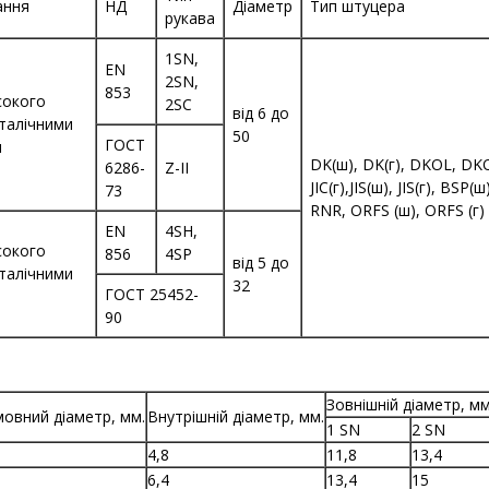
ання
НД
Діаметр
Тип штуцера
рукава
1SN,
EN
2SN,
853
сокого
2SC
від 6 до
еталічними
50
ГОСТ
и
DK(ш), DK(г), DKOL, DKOS
6286-
Z-II
JIC(г),JIS(ш), JIS(г), BSP
73
RNR, ORFS (ш), ORFS (г)
EN
4SH,
сокого
856
4SP
від 5 до
еталічними
32
ГОСТ 25452-
и
90
Зовнішній діаметр, мм
овний діаметр, мм.
Внутрішній діаметр, мм.
1 SN
2 SN
4,8
11,8
13,4
6,4
13,4
15