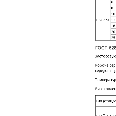
6
8
10
1 SC2 SC
12
16
20
25
ГОСТ 628
Застосовуют
Робоче сере
середовища 
Температурн
Виготовлен
Тип (станд
тип Z, одн