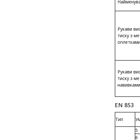
Найменув
Рукави ви
тиску з м
оплеткам
Рукави ви
тиску з м
навивкам
EN 853
Тип
Ум
5
6