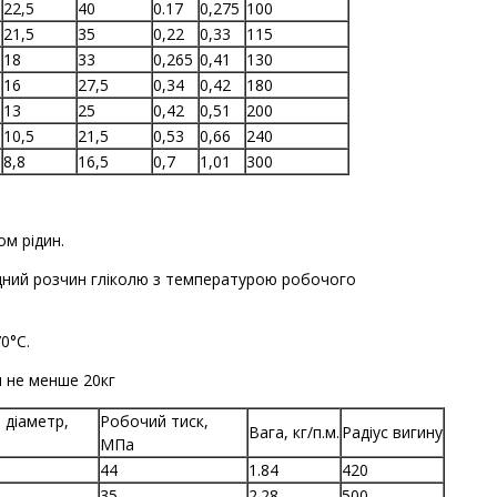
22,5
40
0.17
0,275
100
21,5
35
0,22
0,33
115
18
33
0,265
0,41
130
16
27,5
0,34
0,42
180
13
25
0,42
0,51
200
10,5
21,5
0,53
0,66
240
8,8
16,5
0,7
1,01
300
ом рідин.
водний розчин гліколю з температурою робочого
0°С.
 не менше 20кг
 діаметр,
Робочий тиск,
Вага, кг/п.м.
Радіус вигину
МПа
44
1.84
420
35
2.28
500