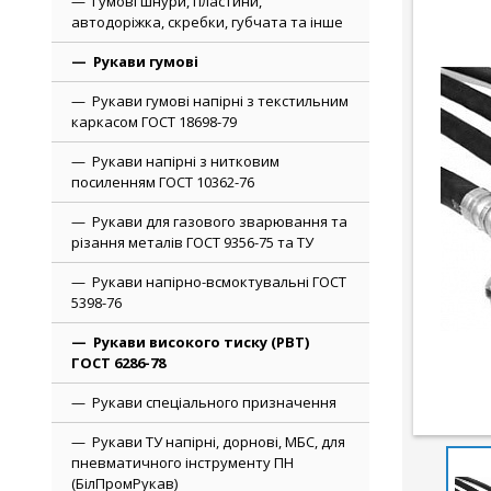
Гумові шнури, пластини,
автодоріжка, скребки, губчата та інше
Рукави гумові
Рукави гумові напірні з текстильним
каркасом ГОСТ 18698-79
Рукави напірні з нитковим
посиленням ГОСТ 10362-76
Рукави для газового зварювання та
різання металів ГОСТ 9356-75 та ТУ
Рукави напірно-всмоктувальні ГОСТ
5398-76
Рукави високого тиску (РВТ)
ГОСТ 6286-78
Рукави спеціального призначення
Рукави ТУ напірні, дорнові, МБС, для
пневматичного інструменту ПН
(БілПромРукав)