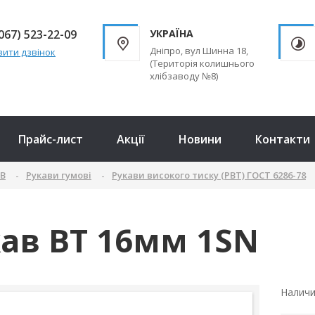
067) 523-22-09
УКРАЇНА
Дніпро, вул Шинна 18,
ити дзвінок
(Територія колишнього
хлібзаводу №8)
Прайс-лист
Акції
Новини
Контакти
ТВ
Рукави гумові
Рукави високого тиску (РВТ) ГОСТ 6286-78
ав ВТ 16мм 1SN
Налич