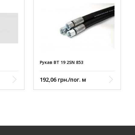
Рукав ВТ 19 2SN 853
р:
192,06 грн./пог. м
ума
отири
піральної
:
о
ратура: