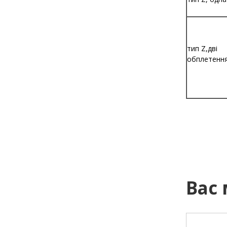
тип Z,дві
обплетенн
Вас