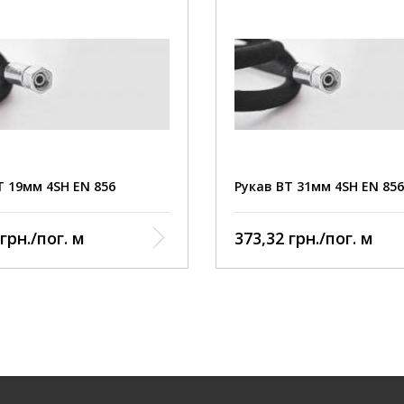
Т 19мм 4SН EN 856
Рукав ВТ 31мм 4SН EN 856
Внутрішній шар:
Внутрішній ша
грн./пог. м
373,32 грн./пог. м
стійка синтетична гума
маслостійка синтетична г
Посилення: чотири
Посилення: ч
сталевої дротяної спіральної
шари сталевої дротяної с
ки
навивки
Зовнішній шар:
Зовнішній шар
ична гума, стійка до
синтетична гума, стійка д
ння
стирання
Робоча температура:
Робоча темпе