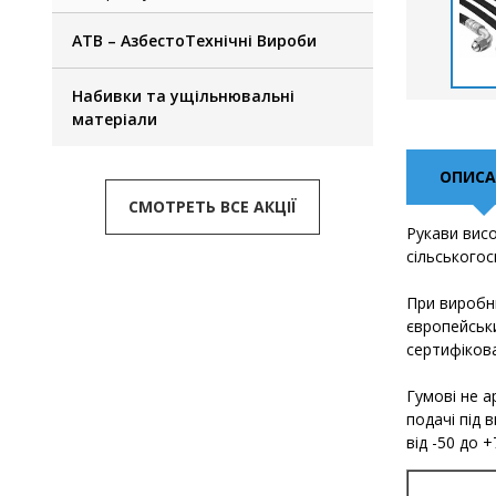
АТВ – АзбестоТехнічні Вироби
Набивки та ущільнювальні
матеріали
ОПИСА
СМОТРЕТЬ ВСЕ АКЦІЇ
Рукави висо
сільськогос
При виробни
європейськ
сертифікова
Гумові не 
подачі під 
від -50 до 