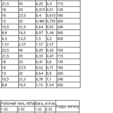
21,5
35
0,25
0,4
115
18
33
0,315
0,51
130
16
27,5
0,4
0,615
180
13
25
0,485
0,735
200
10,5
21,5
0,64
0,92
240
8,8
16,5
0,97
1,44
300
6,3
12,5
1,5
2,2
420
1 ST
2 ST
1 ST
2 ST
22,5
40
0,29
0,42
100
21,5
35
0,33
0,47
115
18
33
0,41
0,6
130
16
27,5
0,52
0,71
180
13
25
0,64
0,9
200
10,5
21,5
0,78
1,1
240
8,8
16,5
1,15
1,54
300
.
Робочий тиск, МПа
Вага, кг/п.м.
Радіус вигину
1 SC
2 SC
1 SC
2 SC