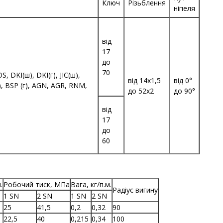
Ключ
Різьблення
ніпеля
від
17
до
70
, DKI(ш), DKI(г), JIC(ш),
від 14х1,5
від 0°
(ш), BSP (г), AGN, AGR, RNM,
до 52х2
до 90°
від
17
до
60
.
Робочий тиск, МПа
Вага, кг/п.м.
Радіус вигину
1 SN
2 SN
1 SN
2 SN
25
41,5
0,2
0,32
90
22,5
40
0,215
0,34
100