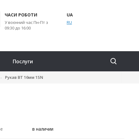
ЧАСИ РОБОТИ
UA
У воєнний час Пн-Пт з
RU
09:30 до 16:00
Послуги
Рукав ВТ 16мм 1SN
ие
в наличии