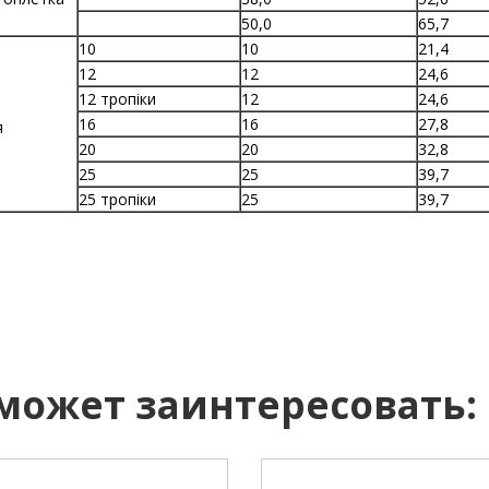
50,0
65,7
10
10
21,4
12
12
24,6
12 тропіки
12
24,6
16
16
27,8
я
20
20
32,8
25
25
39,7
25 тропіки
25
39,7
 может заинтересовать: