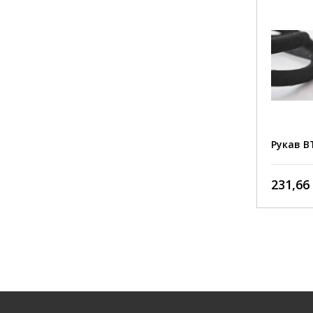
зовнішній шар: зносостійка гума,
стійка до стирання, впливу різних
середовищ, опадів та
ультрафіолету;
РВТ 25 мм 4SР EN 856
Рукав В
металевий каркас: чотири шари
навивки із сталевого дроту
навиваються у вигляді пружини,
170,10 грн./пог. м
231,66 
масло
між ними — шари міцної гуми;
внутрішній шар: синтетична гума,
стійка до масляних та інших
шари 
робочих середовищ.
навив
синтет
стира