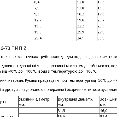
6,4
12.8
13.5
7,9
13.8
15.3
9,5
16.2
17.6
12,7
19.6
20.7
15,9
22.2
23.9
19,0
25.9
27.8
25,4
34.1
35.8
6-73 ТИП Z
ься в якості гнучких трубопроводів для подачі під високим тиск
довище: гідравлічні масла, розчинні масла, емульсійні масла, 
від -40°С до +100°С, води з температурою до +100°С.
ий інтервал: Рукави працездатні при температурі від -50°С до +7
і з дроту з латунованою поверхнею і розривним тиском зусиллям
Умовний діаметр,
Внутрішній діаметр,
Зовнішній
арт)
мм.
мм.
мм.
31,5
46,0
а оплетка
38,0
52,6