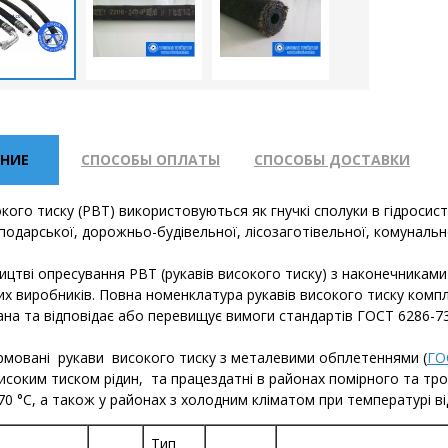
НИЕ
СПОСОБЫ ОПЛАТЫ
СПОСОБЫ ДОСТАВКИ
кого тиску (РВТ) використовуються як гнучкі сполуки в гідросис
подарської, дорожньо-будівельної, лісозаготівельної, комунальної
цтві опресування РВТ (рукавів високого тиску) з наконечниками
их виробників. Повна номенклатура рукавів високого тиску комп
на та відповідає або перевищує вимоги стандартів ГОСТ 6286-73
армовані рукави високого тиску з металевими обплетеннями (
ГО
високим тиском рідин, та працездатні в районах помірного та тр
+70 °С, а також у районах з холодним кліматом при температурі від
Тип