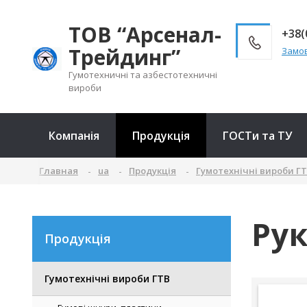
ТОВ “Арсенал-
+38(
Трейдинг”
Замов
Гумотехничні та азбестотехничні
вироби
Компанія
Продукція
ГОСТи та ТУ
Главная
ua
Продукція
Гумотехнічні вироби Г
Рук
Продукція
Гумотехнічні вироби ГТВ