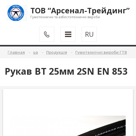
ТОВ “Арсенал-Трейдинг”
Гумотехничні та азбестотехничні вироби
RU
Главная
ua
Продукція
Гумотехнічні вироби ГТВ
Рукав ВТ 25мм 2SN EN 853