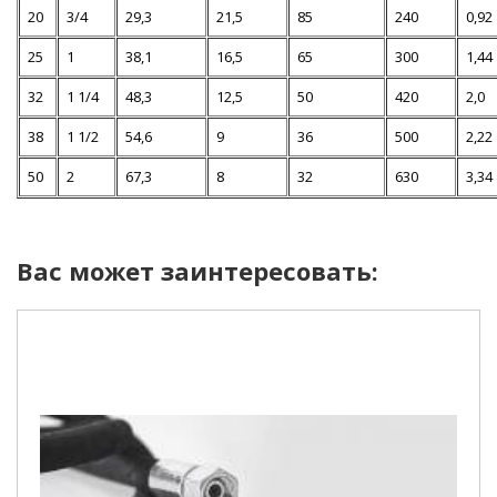
20
3/4
29,3
21,5
85
240
0,92
25
1
38,1
16,5
65
300
1,44
32
1 1/4
48,3
12,5
50
420
2,0
38
1 1/2
54,6
9
36
500
2,22
50
2
67,3
8
32
630
3,34
Вас может заинтересовать: