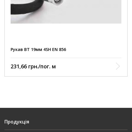
Внутрішній шар: маслостійка синтетична
гума
Посилення: чотири шари сталевої дротяної
спіральної навивки
Зовнішній шар: синтетична гума, стійка до
Рукав ВТ 19мм 4SН EN 856
стирання
Робоча температура: від - 40 ° С до + 100 ° С
231,66 грн./пог. м
(max +120 ° С)
Продукція