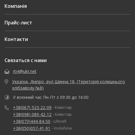
Компанія
Прайс-лист
Контакти
Связаться с нами
rti4@ukr.net
Україна, Дніпро, вул Шинна 18, (Територія колишнього
хлібзаводу №8)
У воєнний час Пн-Пт з 09:30 до 16:00
+38(067) 523-22-09
- Київстар
+38(098) 089-42-12
- Київстар
+38(073)444-84-50
- Lifecell
+38(050)057-41-91
- Vodafone