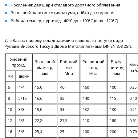
Посилення: два шари сталевого дротяного обплетення
Зовнішній шар: синтетична гума, стійка до стирання
Робоча температура: від - 40°С до + 100°С (max +120°С)
Для Вас на нашому складі завжди в наявності наступні види
Рукавів Високого Тиску з Двома Металоплетками DIN EN 853 2SN:
Умовний
Зовнішній
Робочий
Розривний
Радіус
Мас
прохід,
діаметр,
тиск,
тиск,
вигину,
кг/
мм
Мпа
Мпа
мм
мм
дюйм
6
1/4
15,0
40
160
100
0,35
8
5/16
16,6
35
140
115
0,40
10
3/8
19,0
33
132
130
0,51
12
1/2
22,2
27,5
110
180
0,61
16
5/8
25,4
25
100
200
0,79