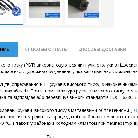
НИЕ
СПОСОБЫ ОПЛАТЫ
СПОСОБЫ ДОСТАВКИ
кого тиску (РВТ) використовуються як гнучкі сполуки в гідросис
подарської, дорожньо-будівельної, лісозаготівельної, комунальної
цтві опресування РВТ (рукавів високого тиску) з наконечниками
их виробників. Повна номенклатура рукавів високого тиску комп
на та відповідає або перевищує вимоги стандартів ГОСТ 6286-73
армовані рукави високого тиску з металевими обплетеннями (
ГО
високим тиском рідин, та працездатні в районах помірного та тр
+70 °С, а також у районах з холодним кліматом при температурі від
Тип