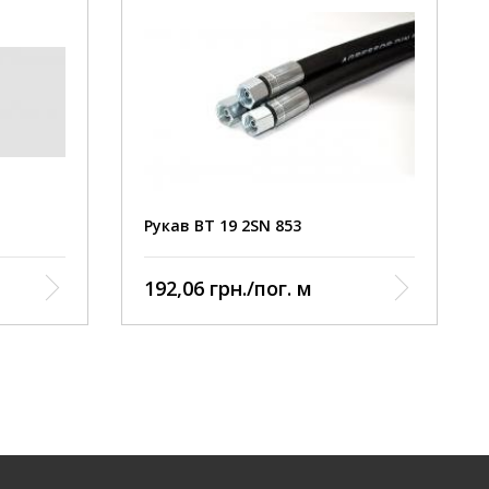
Рукав ВТ 19 2SN 853
р:
192,06 грн./пог. м
ума
отири
піральної
:
о
ратура: