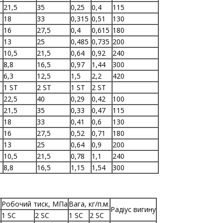
21,5
35
0,25
0,4
115
18
33
0,315
0,51
130
16
27,5
0,4
0,615
180
13
25
0,485
0,735
200
10,5
21,5
0,64
0,92
240
8,8
16,5
0,97
1,44
300
6,3
12,5
1,5
2,2
420
1 ST
2 ST
1 ST
2 ST
22,5
40
0,29
0,42
100
21,5
35
0,33
0,47
115
18
33
0,41
0,6
130
16
27,5
0,52
0,71
180
13
25
0,64
0,9
200
10,5
21,5
0,78
1,1
240
8,8
16,5
1,15
1,54
300
.
Робочий тиск, МПа
Вага, кг/п.м.
Радіус вигину
1 SC
2 SC
1 SC
2 SC