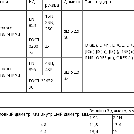
ання
НД
Діаметр
Тип штуцера
рукава
1SN,
EN
2SN,
853
сокого
2SC
від 6 до
еталічними
50
ГОСТ
и
DK(ш), DK(г), DKOL, DKOS
6286-
Z-II
JIC(г),JIS(ш), JIS(г), BSP
73
RNR, ORFS (ш), ORFS (г)
EN
4SH,
сокого
856
4SP
від 5 до
еталічними
32
ГОСТ 25452-
и
90
Зовнішній діаметр, мм
овний діаметр, мм.
Внутрішній діаметр, мм.
1 SN
2 SN
4,8
11,8
13,4
6,4
13,4
15