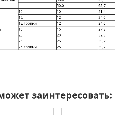
50,0
65,7
10
10
21,4
12
12
24,6
12 тропіки
12
24,6
16
16
27,8
я
20
20
32,8
25
25
39,7
25 тропіки
25
39,7
 может заинтересовать: