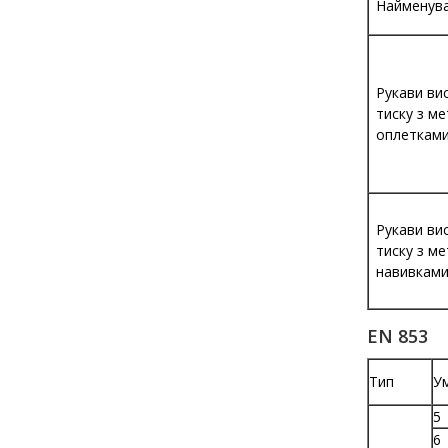
Найменув
Рукави ви
тиску з м
оплеткам
Рукави ви
тиску з м
навивкам
EN 853
Тип
Ум
5
6