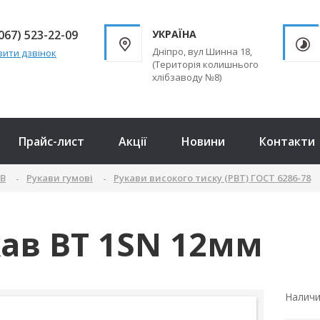
067) 523-22-09
УКРАЇНА
Дніпро, вул Шинна 18,
ити дзвінок
(Територія колишнього
хлібзаводу №8)
Прайс-лист
Акції
Новини
Контакти
ТВ
Рукави гумові
Рукави високого тиску (РВТ) ГОСТ 6286-78
ав ВТ 1SN 12мм
Налич