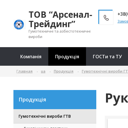
ТОВ “Арсенал-
+38(
Трейдинг”
Замов
Гумотехничні та азбестотехничні
вироби
Компанія
Продукція
ГОСТи та ТУ
Главная
ua
Продукція
Гумотехнічні вироби Г
Рук
Продукція
Гумотехнічні вироби ГТВ