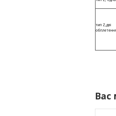
тип Z,дві
обплетенн
Вас