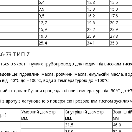
6,4
12.8
13.5
7,9
13.8
15.3
9,5
16.2
17.6
12,7
19.6
20.7
15,9
22.2
23.9
19,0
25.9
27.8
25,4
34.1
35.8
6-73 ТИП Z
ься в якості гнучких трубопроводів для подачі під високим тиск
довище: гідравлічні масла, розчинні масла, емульсійні масла, 
від -40°С до +100°С, води з температурою до +100°С.
ий інтервал: Рукави працездатні при температурі від -50°С до +7
і з дроту з латунованою поверхнею і розривним тиском зусиллям
Умовний діаметр,
Внутрішній діаметр,
Зовнішній
арт)
мм.
мм.
мм.
31,5
46,0
а оплетка
38,0
52,6