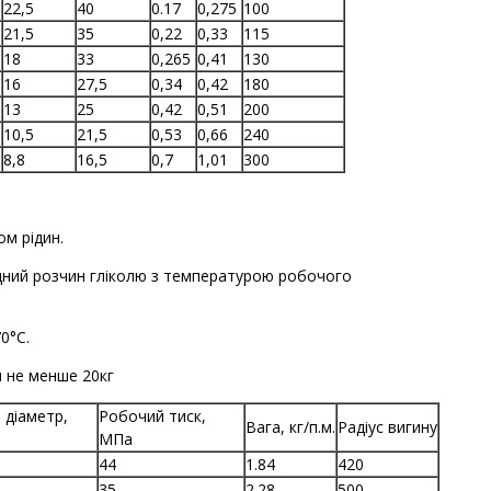
22,5
40
0.17
0,275
100
21,5
35
0,22
0,33
115
18
33
0,265
0,41
130
16
27,5
0,34
0,42
180
13
25
0,42
0,51
200
10,5
21,5
0,53
0,66
240
8,8
16,5
0,7
1,01
300
ом рідин.
водний розчин гліколю з температурою робочого
0°С.
 не менше 20кг
 діаметр,
Робочий тиск,
Вага, кг/п.м.
Радіус вигину
МПа
44
1.84
420
35
2.28
500