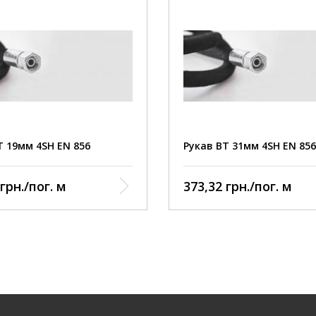
Т 19мм 4SН EN 856
Рукав ВТ 31мм 4SН EN 856
Внутрішній шар:
Внутрішній ша
грн./пог. м
373,32 грн./пог. м
стійка синтетична гума
маслостійка синтетична г
Посилення: чотири
Посилення: ч
сталевої дротяної спіральної
шари сталевої дротяної с
ки
навивки
Зовнішній шар:
Зовнішній шар
ична гума, стійка до
синтетична гума, стійка д
ння
стирання
Робоча температура:
Робоча темпе