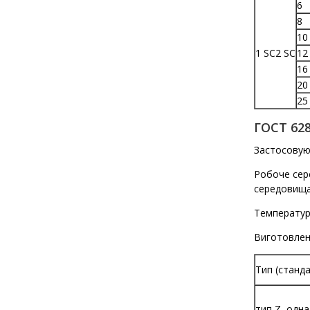
6
8
10
1 SC2 SC
12
16
20
25
ГОСТ 628
Застосовуют
Робоче сере
середовища 
Температурн
Виготовлен
Тип (станд
тип Z, одн