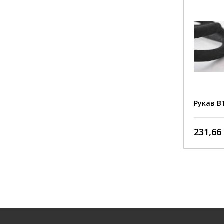
зовнішній шар: зносостійка гума,
стійка до стирання, впливу різних
середовищ, опадів та
ультрафіолету;
РВТ 25 мм 4SР EN 856
Рукав В
металевий каркас: чотири шари
навивки із сталевого дроту
навиваються у вигляді пружини,
170,10 грн./пог. м
231,66 
масло
між ними — шари міцної гуми;
внутрішній шар: синтетична гума,
стійка до масляних та інших
шари 
робочих середовищ.
навив
синтет
стира