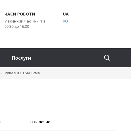
ЧАСИ РОБОТИ
UA
У воєнний час Пн-Пт з
RU
09:30 до 16:00
Послуги
Рукав ВТ 1SN 12мм
ие
в наличии