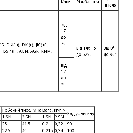
Ключ
Різьблення
ніпеля
від
17
до
70
, DKI(ш), DKI(г), JIC(ш),
від 14х1,5
від 0°
(ш), BSP (г), AGN, AGR, RNM,
до 52х2
до 90°
від
17
до
60
.
Робочий тиск, МПа
Вага, кг/п.м.
Радіус вигину
1 SN
2 SN
1 SN
2 SN
25
41,5
0,2
0,32
90
22,5
40
0,215
0,34
100