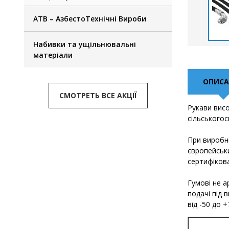
АТВ – АзбестоТехнічні Вироби
Набивки та ущільнювальні
матеріали
ОПИСА
СМОТРЕТЬ ВСЕ АКЦІЇ
Рукави висо
сільськогос
При виробни
європейськ
сертифікова
Гумові не 
подачі під 
від -50 до 