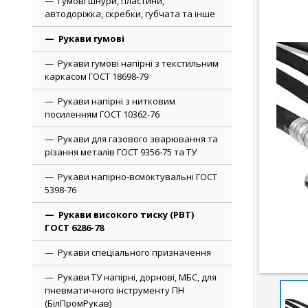
Гумові шнури, пластини,
автодоріжка, скребки, губчата та інше
Рукави гумові
Рукави гумові напірні з текстильним
каркасом ГОСТ 18698-79
Рукави напірні з нитковим
посиленням ГОСТ 10362-76
Рукави для газового зварювання та
різання металів ГОСТ 9356-75 та ТУ
Рукави напірно-всмоктувальні ГОСТ
5398-76
Рукави високого тиску (РВТ)
ГОСТ 6286-78
Рукави спеціального призначення
Рукави ТУ напірні, дорнові, МБС, для
пневматичного інструменту ПН
(БілПромРукав)