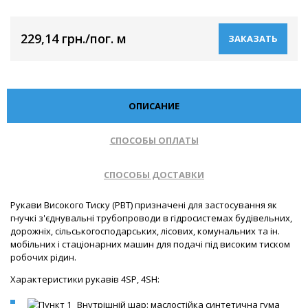
229,14 грн./пог. м
ЗАКАЗАТЬ
ОПИСАНИЕ
СПОСОБЫ ОПЛАТЫ
СПОСОБЫ ДОСТАВКИ
Рукави Високого Тиску (РВТ) призначені для застосування як
гнучкі з'єднувальні трубопроводи в гідросистемах будівельних,
дорожніх, сільськогосподарських, лісових, комунальних та ін.
мобільних і стаціонарних машин для подачі під високим тиском
робочих рідин.
Характеристики рукавів 4SP, 4SH:
Внутрішній шар: маслостійка синтетична гума