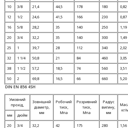
10
3/8
21,4
44,5
178
180
0,82
12
1/2
24,6
41,5
166
230
0,87
16
5/8
28,2
35
140
250
1,19
20
3/4
32,2
35
140
300
1,49
25
1
39,7
28
112
340
2,02
32
1 1/4
50,8
21
84
460
3,05
38
1 1/2
57,2
18,5
74
560
3,51
50
2
69,8
16,5
66
660
5,20
DIN EN 856 4SH
Умовний
Зовнішній
Робочий
Розривний
Радіус
Мас
прохід,
діаметр,
тиск,
тиск,
вигину,
кг/
мм
Мпа
Мпа
мм
мм
дюйм
20
3/4
32,2
42
175
280
1,56