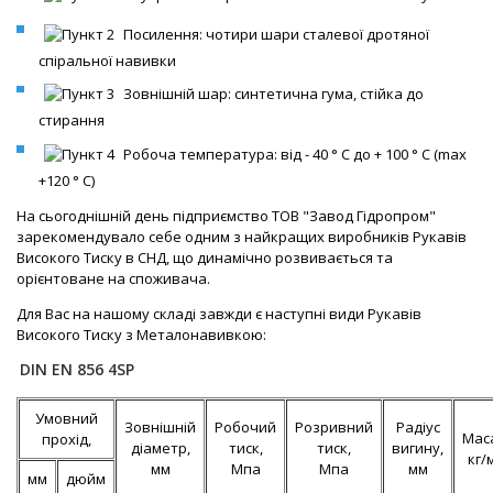
Посилення: чотири шари сталевої дротяної
спіральної навивки
Зовнішній шар: синтетична гума, стійка до
стирання
Робоча температура: від - 40 ° С до + 100 ° С (max
+120 ° С)
На сьогоднішній день підприємство ТОВ "Завод Гідропром"
зарекомендувало себе одним з найкращих виробників Рукавів
Високого Тиску в СНД, що динамічно розвивається та
орієнтоване на споживача.
Для Вас на нашому складі завжди є наступні види Рукавів
Високого Тиску з Металонавивкою:
DIN EN 856 4SP
Умовний
Зовнішній
Робочий
Розривний
Радіус
Мас
прохід,
діаметр,
тиск,
тиск,
вигину,
кг/
мм
Мпа
Мпа
мм
мм
дюйм