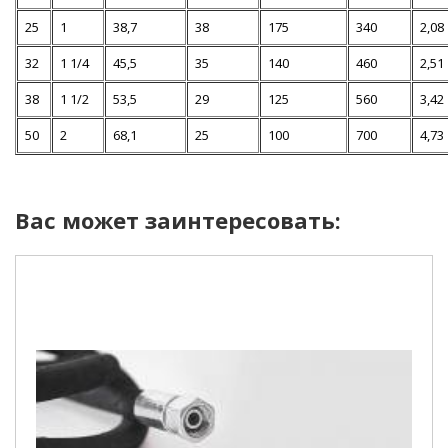
25
1
38,7
38
175
340
2,08
32
1 1/4
45,5
35
140
460
2,51
38
1 1/2
53,5
29
125
560
3,42
50
2
68,1
25
100
700
4,73
Вас может заинтересовать: