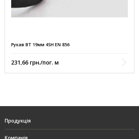
Внутрішній шар: маслостійка синтетична
гума
Посилення: чотири шари сталевої дротяної
спіральної навивки
Зовнішній шар: синтетична гума, стійка до
Рукав ВТ 19мм 4SН EN 856
стирання
Робоча температура: від - 40 ° С до + 100 ° С
231,66 грн./пог. м
(max +120 ° С)
Продукція
Компанія